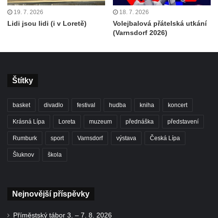
19. 7. 2026
18. 7. 2026
Lidi jsou lidi (i v Loretě)
Volejbalová přátelská utkání
(Varnsdorf 2026)
Štítky
basket
divadlo
festival
hudba
kniha
koncert
Krásná Lípa
Loreta
muzeum
přednáška
představení
Rumburk
sport
Varnsdorf
výstava
Česká Lípa
Šluknov
škola
Nejnovější příspěvky
Příměstský tábor 3. – 7. 8. 2026