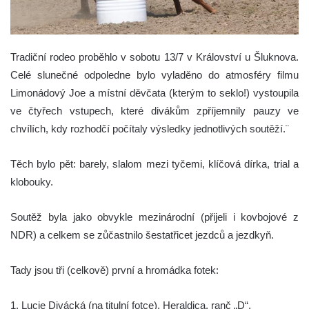
Tradiční rodeo proběhlo v sobotu 13/7 v Království u Šluknova.
Celé slunečné odpoledne bylo vyladěno do atmosféry filmu
Limonádový Joe a místní děvčata (kterým to seklo!) vystoupila
ve čtyřech vstupech, které divákům zpříjemnily pauzy ve
chvílích, kdy rozhodčí počítaly výsledky jednotlivých soutěží.¨
Těch bylo pět: barely, slalom mezi tyčemi, klíčová dírka, trial a
klobouky.
Soutěž byla jako obvykle mezinárodní (přijeli i kovbojové z
NDR) a celkem se zůčastnilo šestatřicet jezdců a jezdkyň.
Tady jsou tři (celkově) první a hromádka fotek:
1. Lucie Divácká (na titulní fotce), Heraldica, ranč „D“,