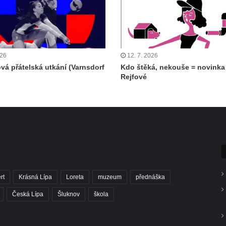
026
12. 7. 2026
ová přátelská utkání (Varnsdorf
Kdo štěká, nekouše = novinka
Rejfové
rt
Krásná Lípa
Loreta
muzeum
přednáška
Česká Lípa
Šluknov
škola