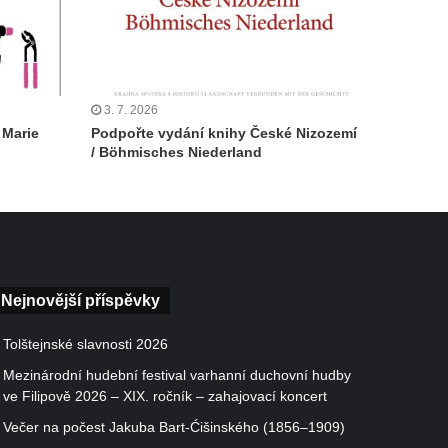
3. 7. 2026
 Marie
Podpořte vydání knihy České Nizozemí
/ Böhmisches Niederland
Nejnovější příspěvky
Tolštejnské slavnosti 2026
Mezinárodní hudební festival varhanní duchovní hudby
ve Filipově 2026 – XIX. ročník – zahajovací koncert
Večer na počest Jakuba Bart-Ćišinského (1856–1909)