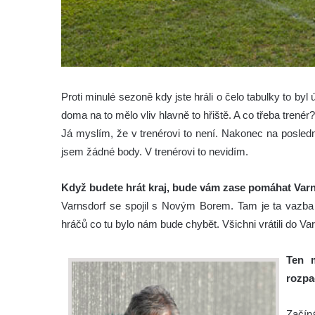
Proti minulé sezoně kdy jste hráli o čelo tabulky to byl
doma na to mělo vliv hlavně to hřiště. A co třeba trenér?
Já myslím, že v trenérovi to není. Nakonec na posled
jsem žádné body. V trenérovi to nevidím.
Když budete hrát kraj, bude vám zase pomáhat Varn
Varnsdorf se spojil s Novým Borem. Tam je ta vazba 
hráčů co tu bylo nám bude chybět. Všichni vrátili do 
Ten m
rozpa
Začín