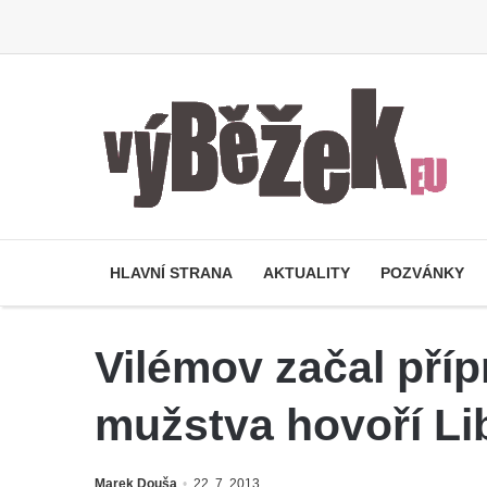
HLAVNÍ STRANA
AKTUALITY
POZVÁNKY
Vilémov začal pří
mužstva hovoří Li
Marek Douša
22. 7. 2013