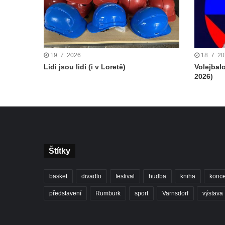
19. 7. 2026
18. 7. 2
Lidi jsou lidi (i v Loretě)
Volejbal
2026)
Štítky
basket
divadlo
festival
hudba
kniha
konce
představení
Rumburk
sport
Varnsdorf
výstava