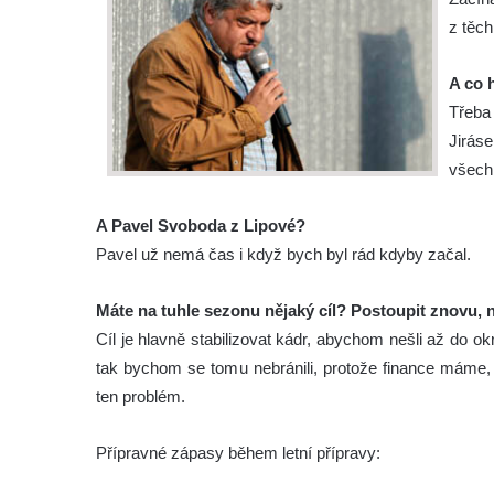
z těc
A co 
Třeba
Jirás
všech
A Pavel Svoboda z Lipové?
Pavel už nemá čas i když bych byl rád kdyby začal.
Máte na tuhle sezonu nějaký cíl? Postoupit znovu,
Cíl je hlavně stabilizovat kádr, abychom nešli až do o
tak bychom se tomu nebránili, protože finance máme,
ten problém.
Přípravné zápasy během letní přípravy: