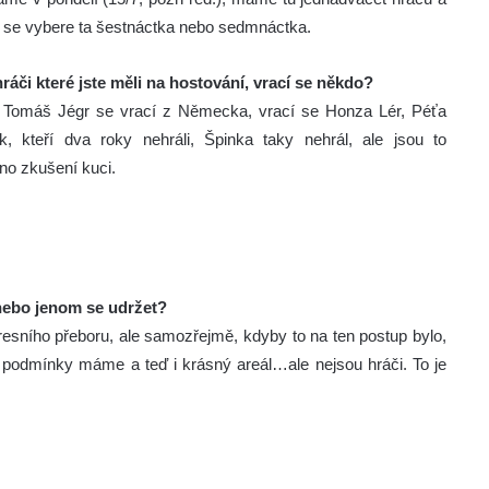
h se vybere ta šestnáctka nebo sedmnáctka.
hráči které jste měli na hostování, vrací se někdo?
 Tomáš Jégr se vrací z Německa, vrací se Honza Lér, Péťa
ek, kteří dva roky nehráli, Špinka taky nehrál, ale jsou to
no zkušení kuci.
 nebo jenom se udržet?
kresního přeboru, ale samozřejmě, kdyby to na ten postup bylo,
 podmínky máme a teď i krásný areál…ale nejsou hráči. To je