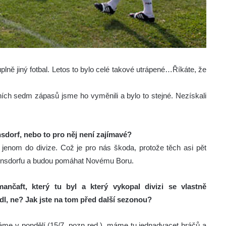
 úplně jiný fotbal. Letos to bylo celé takové utrápené…Říkáte, že
ních sedm zápasů jsme ho vyměnili a bylo to stejné. Nezískali
sdorf, nebo to pro něj není zajímavé?
jenom do divize. Což je pro nás škoda, protože těch asi pět
Varnsdorfu a budou pomáhat Novému Boru.
ančaft, který tu byl a který vykopal divizi se vlastně
dl, ne? Jak jste na tom před další sezonou?
áme v pondělí (15/7, pozn red.), máme tu jednadvacet hráčů a