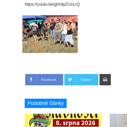
https://youtu.be/gHnlpZUsLrQ
Tisknout
Facebook
Twitter
Podobné články