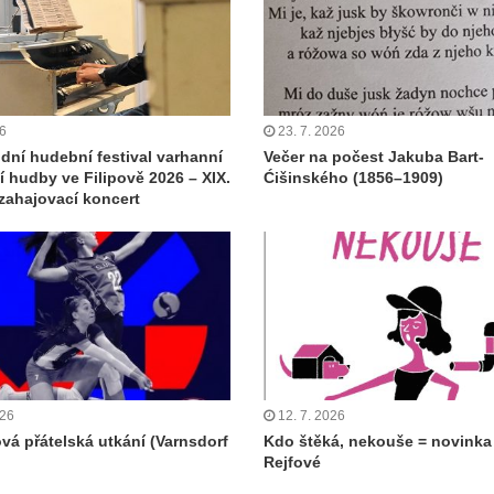
26
23. 7. 2026
dní hudební festival varhanní
Večer na počest Jakuba Bart-
 hudby ve Filipově 2026 – XIX.
Ćišinského (1856–1909)
 zahajovací koncert
026
12. 7. 2026
ová přátelská utkání (Varnsdorf
Kdo štěká, nekouše = novinka
Rejfové