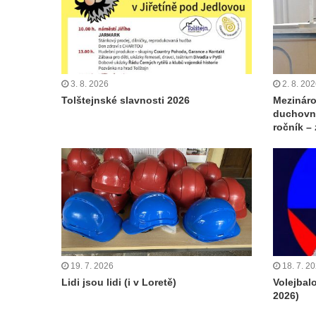
3. 8. 2026
2. 8. 20
Tolštejnské slavnosti 2026
Mezináro
duchovní
ročník –
19. 7. 2026
18. 7. 2
Lidi jsou lidi (i v Loretě)
Volejbal
2026)