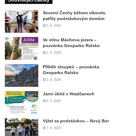
Severní Čechy během víkendu
patřily podstávkovým domům
3. 6. 2026
Ve stínu Máchova jezera –
pozvánka Geoparku Ralsko
2. 6. 2026
Příběh sloupků – pozvánka
Geoparku Ralsko
2. 6. 2026
Jarní úklid v Hradčanech
6. 3. 2026
Výlet za podstávkou – Nový Bor
7. 9. 2025