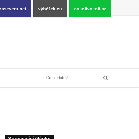
naseveru.net
výběžek.eu
cokolivokoli.cz
Související články