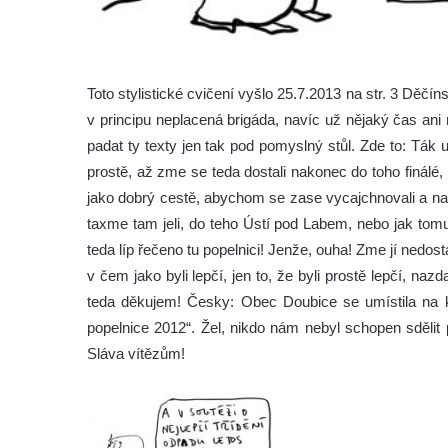
Toto stylistické cvičení vyšlo 25.7.2013 na str. 3 D
v principu neplacená brigáda, navíc už nějaký čas an
padat ty texty jen tak pod pomyslný stůl. Zde to:
Ták u
prostě, až zme se teda dostali nakonec do toho finálé,
jako dobrý cestě, abychom se zase vycajchnovali a naš
taxme tam jeli, do teho Ústí pod Labem, nebo jak tomu
teda líp řečeno tu popelnici! Jenže, ouha! Zme jí nedost
v čem jako byli lepčí, jen to, že byli prostě lepčí, naz
teda děkujem! Česky: Obec Doubice se umístila na 
popelnice 2012“. Žel, nikdo nám nebyl schopen sdělit p
Sláva vítězům!