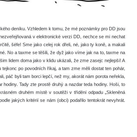
ěčínského deníku. Vzhledem k tomu, že mé poznámky pro DD jsou
i nezveřejňovaná v elektronické verzi DD, nechce se mi nechat
rčitě, šéfe! Sme jako celej rok dřeli, né, jako ty koně, a makali
 né. No a taxme se těšili, že dyž jako víme jak na to, taxme na
im lidem doma jako v klidu ukázali, že zme zasejc nejlepší! A
 tejkonc po povodních říkaj, a tam zme měli dostat ten pohár,
ali, páč byli tam borci lepčí, než my, akorát nám porota neřekla,
dar hodiny. Tady zte prostě druhý a nazdar teda hodiny. Hoši, to
krásném druhém místě v soutěži v třídění odpadu „Skleněná
odle jakých kritérií se nám (obci) podařilo tentokrát nevyhrát.