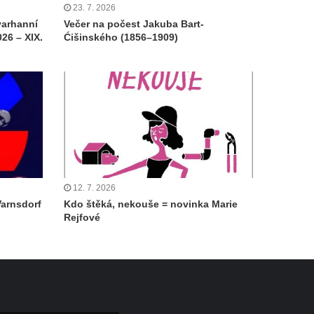
23. 7. 2026
varhanní
Večer na počest Jakuba Bart-
26 – XIX.
Ćišinského (1856–1909)
12. 7. 2026
Varnsdorf
Kdo štěká, nekouše = novinka Marie
Rejfové