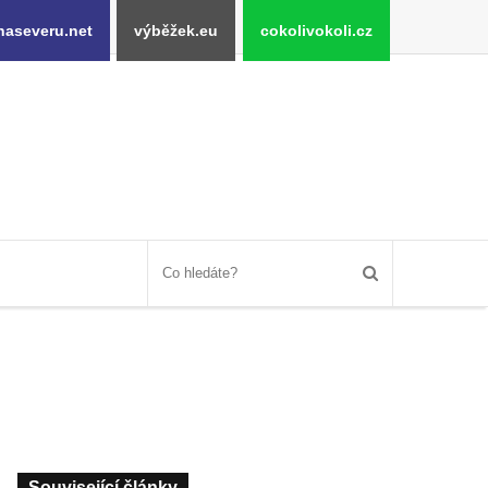
naseveru.net
výběžek.eu
cokolivokoli.cz
Související články