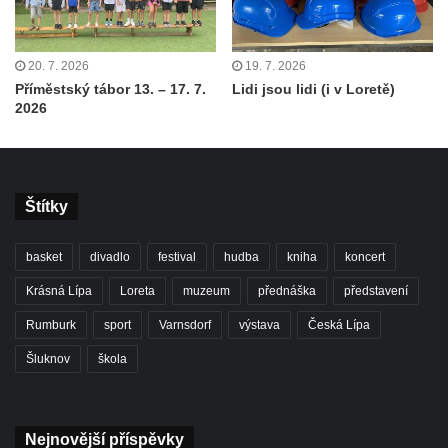
20. 7. 2026
19. 7. 2026
Příměstský tábor 13. – 17. 7.
Lidi jsou lidi (i v Loretě)
2026
Štítky
basket
divadlo
festival
hudba
kniha
koncert
Krásná Lípa
Loreta
muzeum
přednáška
představení
Rumburk
sport
Varnsdorf
výstava
Česká Lípa
Šluknov
škola
Nejnovější příspěvky