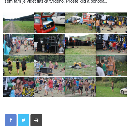
sem tam je vidět flaška tvrdého. Prostě klid a pohoda…
Tisknout