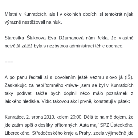
Místní v Kunraticích, ale i v okolních obcích, si tentokrát nijak
výrazně nestěžovali na hluk.
Starostka Šluknova Eva Džumanová nám řekla, že vlastně
největší zátěž byla s nezbytnou administrací téhle operace.
===
A po panu řediteli si s dovolením ještě vezmu slovo já (IŠ).
Zaskakujíc za nepřítomného -miwa- jsem se byl v Kunraticích
taky podívat, takže bych doplnil něco málo poznámek z
laického hlediska. Vidíc takovou akci prvně, konstatuji v pátek:
Kunratice, 2. srpna 2013, kolem 20:00. Dělá to na mě dojem, že
jde zatím spíš o desítky přítomných. Auta mají SPZ Ústeckého,
Libereckého, Středočeského kraje a Prahy, zcela výjimečně jde