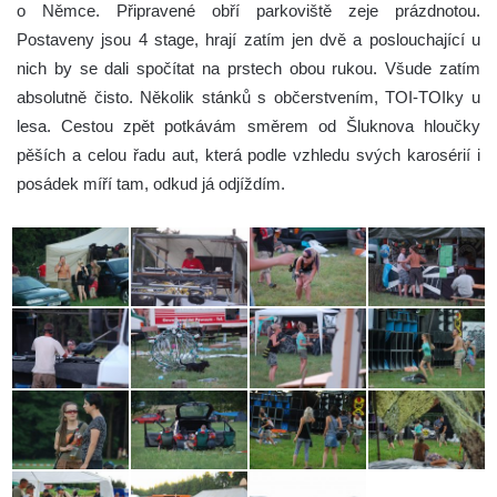
o Němce. Připravené obří parkoviště zeje prázdnotou.
Postaveny jsou 4 stage, hrají zatím jen dvě a poslouchající u
nich by se dali spočítat na prstech obou rukou. Všude zatím
absolutně čisto. Několik stánků s občerstvením, TOI-TOIky u
lesa. Cestou zpět potkávám směrem od Šluknova hloučky
pěších a celou řadu aut, která podle vzhledu svých karosérií i
posádek míří tam, odkud já odjíždím.