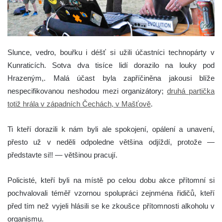
Slunce, vedro, bouřku i déšť si užili účastníci technopárty v
Kunraticích.
Sotva dva tisíce lidí dorazilo na louky pod
Hrazeným,. Malá účast byla zapříčiněna jakousi blíže
nespecifikovanou neshodou mezi organizátory;
druhá partička
totiž hrála v západních Čechách, v Mašťově
.
Ti kteří dorazili k nám byli ale spokojení, opálení a unavení,
přesto už v neděli odpoledne většina odjíždí, protože —
představte si!! — většinou pracují.
Policisté, kteří byli na místě po celou dobu akce přítomní si
pochvalovali téměř vzornou spolupráci zejnména řidičů, kteří
před tím než vyjeli hlásili se ke zkoušce přítomnosti alkoholu v
organismu.