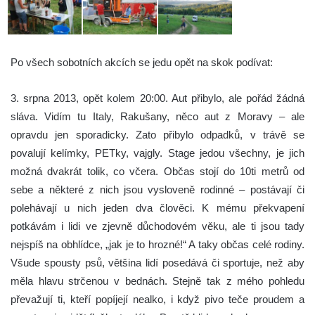
Po všech sobotních akcích se jedu opět na skok podívat:
3. srpna 2013, opět kolem 20:00. Aut přibylo, ale pořád žádná
sláva. Vidím tu Italy, Rakušany, něco aut z Moravy – ale
opravdu jen sporadicky. Zato přibylo odpadků, v trávě se
povalují kelímky, PETky, vajgly. Stage jedou všechny, je jich
možná dvakrát tolik, co včera. Občas stojí do 10ti metrů od
sebe a některé z nich jsou vysloveně rodinné – postávají či
polehávají u nich jeden dva člověci. K mému překvapení
potkávám i lidi ve zjevně důchodovém věku, ale ti jsou tady
nejspíš na obhlídce, „jak je to hrozné!“ A taky občas celé rodiny.
Všude spousty psů, většina lidí posedává či sportuje, než aby
měla hlavu strčenou v bednách. Stejně tak z mého pohledu
převažují ti, kteří popíjejí nealko, i když pivo teče proudem a