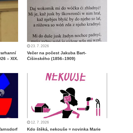
23. 7. 2026
varhanní
Večer na počest Jakuba Bart-
26 – XIX.
Ćišinského (1856–1909)
12. 7. 2026
Varnsdorf
Kdo štěká, nekouše = novinka Marie