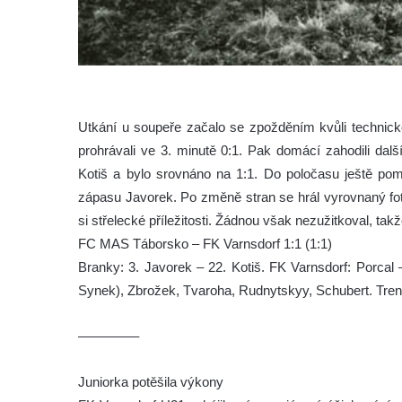
Utkání u soupeře začalo se zpožděním kvůli technické
prohrávali ve 3. minutě 0:1. Pak domácí zahodili dalš
Kotiš a bylo srovnáno na 1:1. Do poločasu ještě pomo
zápasu Javorek. Po změně stran se hrál vyrovnaný fot
si střelecké příležitosti. Žádnou však nezužitkoval, takž
FC MAS Táborsko – FK Varnsdorf 1:1 (1:1)
Branky: 3. Javorek – 22. Kotiš. FK Varnsdorf: Porcal – 
Synek), Zbrožek, Tvaroha, Rudnytskyy, Schubert. Tren
————–
Juniorka potěšila výkony