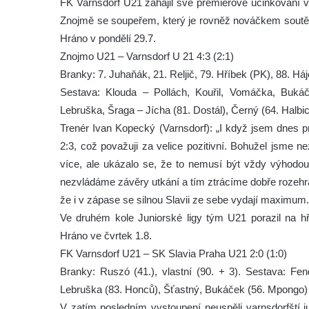
FK Varnsdorf U21 zahájil své premiérové účinkování v
Znojmě se soupeřem, který je rovněž nováčkem soutěže.
Hráno v pondělí 29.7.
Znojmo U21 – Varnsdorf U 21 4:3 (2:1)
Branky: 7. Juhaňák, 21. Reljič, 79. Hříbek (PK), 88. Háj
Sestava: Klouda – Pollách, Kouřil, Vomáčka, Buká
Lebruška, Šraga – Jícha (81. Dostál), Černý (64. Halbic
Trenér Ivan Kopecký (Varnsdorf): „I když jsem dnes pro
2:3, což považuji za velice pozitivní. Bohužel jsme ne
více, ale ukázalo se, že to nemusí být vždy výhodou.
nezvládáme závěry utkání a tím ztrácíme dobře rozehr
že i v zápase se silnou Slavii ze sebe vydají maximum.
Ve druhém kole Juniorské ligy tým U21 porazil na h
Hráno ve čvrtek 1.8.
FK Varnsdorf U21 – SK Slavia Praha U21 2:0 (1:0)
Branky: Ruszó (41.), vlastní (90. + 3). Sestava: Fen
Lebruška (83. Honců), Šťastný, Bukáček (56. Mpongo) –
V zatím posledním vystoupení neuspěli varnsdorfští j