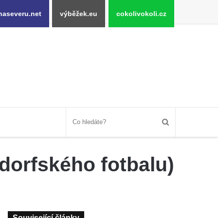
naseveru.net
výběžek.eu
cokolivokoli.cz
dorfského fotbalu)
Související články