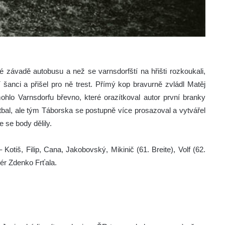
 závadě autobusu a než se varnsdorfští na hřišti rozkoukali,
í šanci a přišel pro ně trest. Přímý kop bravurně zvládl Matěj
hlo Varnsdorfu břevno, které orazítkoval autor první branky
bal, ale tým Táborska se postupně více prosazoval a vytvářel
e se body dělily.
Kotiš, Filip, Cana, Jakobovský, Mikinič (61. Breite), Volf (62.
ér Zdenko Frťala.