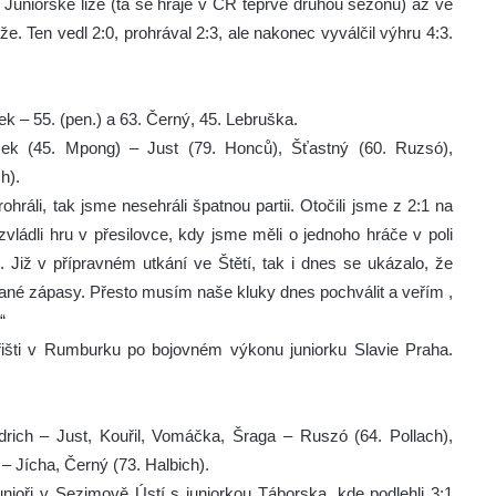
 Juniorské lize (ta se hraje v ČR teprve druhou sezonu) až ve
 Ten vedl 2:0, prohrával 2:3, ale nakonec vyválčil výhru 4:3.
ek – 55. (pen.) a 63. Černý, 45. Lebruška.
ček (45. Mpong) – Just (79. Honců), Šťastný (60. Ruzsó),
h).
hráli, tak jsme nesehráli špatnou partii. Otočili jsme z 2:1 na
zvládli hru v přesilovce, kdy jsme měli o jednoho hráče v poli
 Již v přípravném utkání ve Štětí, tak i dnes se ukázalo, že
ané zápasy. Přesto musím naše kluky dnes pochválit a veřím ,
“
řišti v Rumburku po bojovném výkonu juniorku Slavie Praha.
drich – Just, Kouřil, Vomáčka, Šraga – Ruszó (64. Pollach),
 Jícha, Černý (73. Halbich).
unioři v Sezimově Ústí s juniorkou Táborska, kde podlehli 3:1