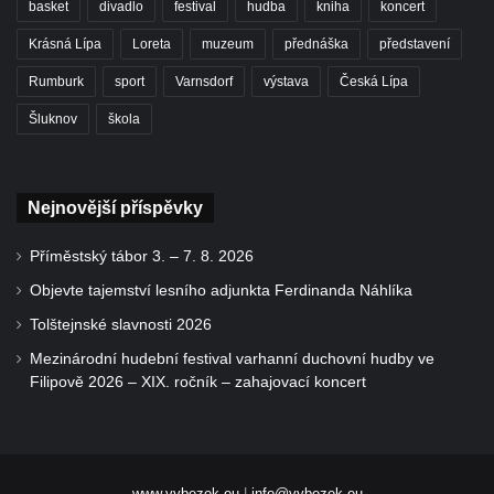
basket
divadlo
festival
hudba
kniha
koncert
Krásná Lípa
Loreta
muzeum
přednáška
představení
Rumburk
sport
Varnsdorf
výstava
Česká Lípa
Šluknov
škola
Nejnovější příspěvky
Příměstský tábor 3. – 7. 8. 2026
Objevte tajemství lesního adjunkta Ferdinanda Náhlíka
Tolštejnské slavnosti 2026
Mezinárodní hudební festival varhanní duchovní hudby ve
Filipově 2026 – XIX. ročník – zahajovací koncert
www.vybezek.eu
|
info@vybezek.eu