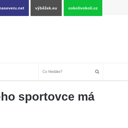
naseveru.net
výběžek.eu
cokolivokoli.cz
ého sportovce má