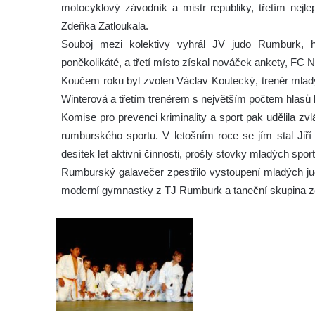
motocyklový závodník a mistr republiky, třetím nejle
Zdeňka Zatloukala.
Souboj mezi kolektivy vyhrál JV judo Rumburk, hn
poněkolikáté, a třetí místo získal nováček ankety, FC 
Koučem roku byl zvolen Václav Koutecký, trenér mladýc
Winterová a třetím trenérem s největším počtem hlasů 
Komise pro prevenci kriminality a sport pak udělila zv
rumburského sportu. V letošním roce se jím stal Jiří
desítek let aktivní činnosti, prošly stovky mladých spor
Rumburský galavečer zpestřilo vystoupení mladých j
moderní gymnastky z TJ Rumburk a taneční skupina ze