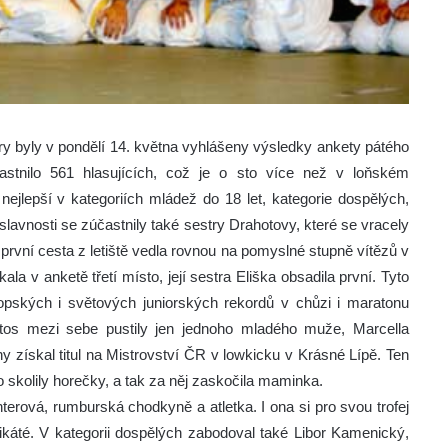
 byly v pondělí 14. května vyhlášeny výsledky ankety pátého
astnilo 561 hlasujících, což je o sto více než v loňském
nejlepší v kategoriích mládež do 18 let, kategorie dospělých,
 slavnosti se zúčastnily také sestry Drahotovy, které se vracely
rvní cesta z letiště vedla rovnou na pomyslné stupně vítězů v
a v anketě třetí místo, její sestra Eliška obsadila první. Tyto
ropských i světových juniorských rekordů v chůzi i maratonu
etos mezi sebe pustily jen jednoho mladého muže, Marcella
ny získal titul na Mistrovství ČR v lowkicku v Krásné Lípě. Ten
 skolily horečky, a tak za něj zaskočila maminka.
erová, rumburská chodkyně a atletka. I ona si pro svou trofej
likáté. V kategorii dospělých zabodoval také Libor Kamenický,