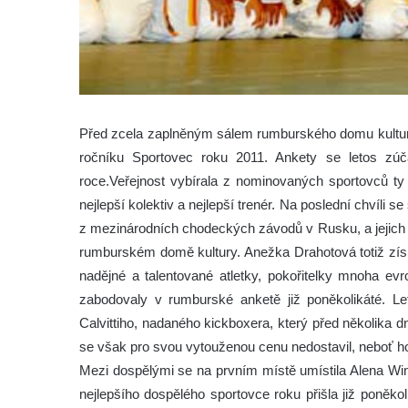
Před zcela zaplněným sálem rumburského domu kultury
ročníku Sportovec roku 2011. Ankety se letos zúč
roce.Veřejnost vybírala z nominovaných sportovců ty 
nejlepší kolektiv a nejlepší trenér.
Na poslední chvíli se
z mezinárodních chodeckých závodů v Rusku, a jejich p
rumburském domě kultury. Anežka Drahotová totiž získal
nadějné a talentované atletky, pokořitelky mnoha ev
zabodovaly v rumburské anketě již poněkolikáté. L
Calvittiho, nadaného kickboxera, který před několika d
se však pro svou vytouženou cenu nedostavil, neboť ho
Mezi dospělými se na prvním místě umístila Alena Wint
nejlepšího dospělého sportovce roku přišla již poněko