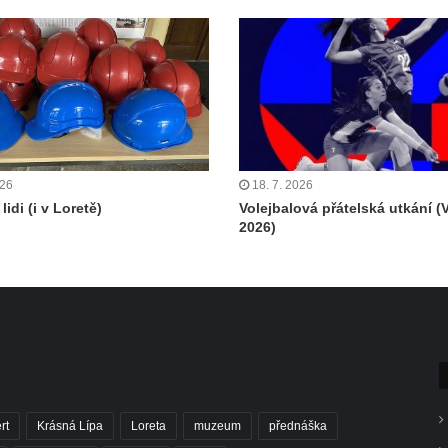
026
18. 7. 2026
lidi (i v Loretě)
Volejbalová přátelská utkání (
2026)
rt
Krásná Lípa
Loreta
muzeum
přednáška