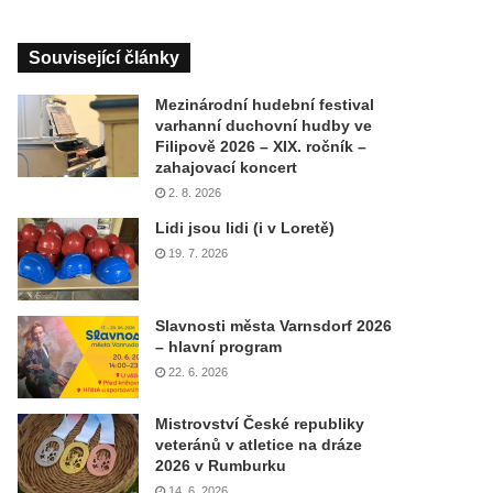
Související články
Mezinárodní hudební festival
varhanní duchovní hudby ve
Filipově 2026 – XIX. ročník –
zahajovací koncert
2. 8. 2026
Lidi jsou lidi (i v Loretě)
19. 7. 2026
Slavnosti města Varnsdorf 2026
– hlavní program
22. 6. 2026
Mistrovství České republiky
veteránů v atletice na dráze
2026 v Rumburku
14. 6. 2026