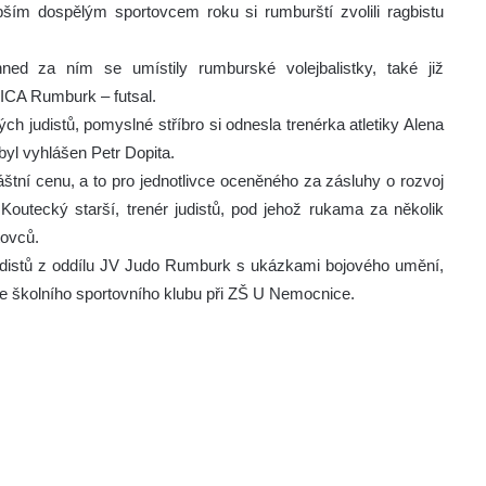
pším dospělým sportovcem roku si rumburští zvolili ragbistu
ed za ním se umístily rumburské volejbalistky, také již
NICA Rumburk – futsal.
h judistů, pomyslné stříbro si odnesla trenérka atletiky Alena
byl vyhlášen Petr Dopita.
láštní cenu, a to pro jednotlivce oceněného za zásluhy o rozvoj
 Koutecký starší, trenér judistů, pod jehož rukama za několik
tovců.
udistů z oddílu JV Judo Rumburk s ukázkami bojového umění,
 školního sportovního klubu při ZŠ U Nemocnice.