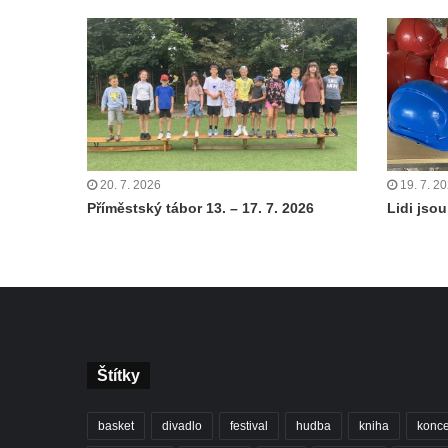
20. 7. 2026
19. 7. 2
Příměstský tábor 13. – 17. 7. 2026
Lidi jsou 
Štítky
basket
divadlo
festival
hudba
kniha
konce