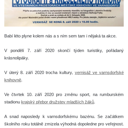
Babí léto plyne kolem nás a s ním sem tam i nějaká ta akce.
V pondělí 7. září 2020 skončí týden turistiky, pořádaný
krásnolipáky.
V úterý 8. září 2020 trocha kultury,
vernisáž ve varnsdorfské
knihovně
.
Ve čtvrtek 10. září 2020 pro změnu sport, na rumburském
stadionu
krajský přebor družstev mladších žáků
.
A snad naposledy k varnsdorfskému bazénu. Se začátkem
školního roku totálně zmizela výhodná dopoledne pro veřejnost.