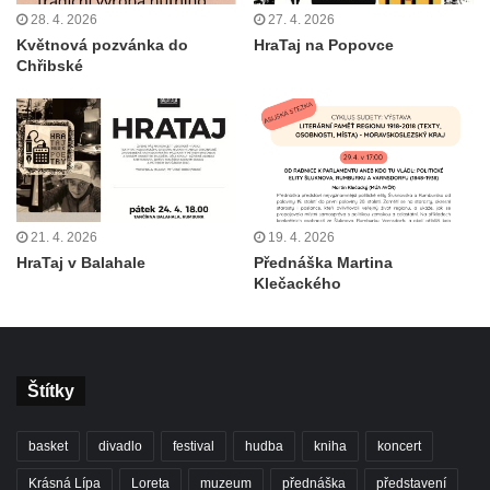
28. 4. 2026
27. 4. 2026
Květnová pozvánka do
HraTaj na Popovce
Chřibské
21. 4. 2026
19. 4. 2026
HraTaj v Balahale
Přednáška Martina
Klečackého
Štítky
basket
divadlo
festival
hudba
kniha
koncert
Krásná Lípa
Loreta
muzeum
přednáška
představení