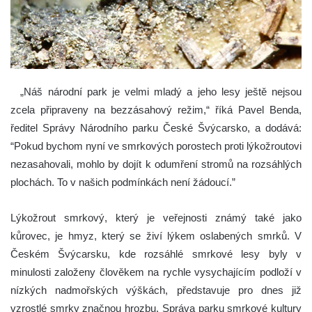
„Náš národní park je velmi mladý a jeho lesy ještě nejsou
zcela připraveny na bezzásahový režim,“ říká Pavel Benda,
ředitel Správy Národního parku České Švýcarsko, a dodává:
“Pokud bychom nyní ve smrkových porostech proti lýkožroutovi
nezasahovali, mohlo by dojít k odumření stromů na rozsáhlých
plochách. To v našich podmínkách není žádoucí.”
Lýkožrout smrkový, který je veřejnosti známý také jako
kůrovec, je hmyz, který se živí lýkem oslabených smrků. V
Českém Švýcarsku, kde rozsáhlé smrkové lesy byly v
minulosti založeny člověkem na rychle vysychajícím podloží v
nízkých nadmořských výškách, představuje pro dnes již
vzrostlé smrky značnou hrozbu. Správa parku smrkové kultury