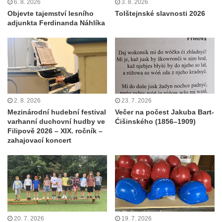
6. 8. 2026
3. 8. 2026
Objevte tajemství lesního
Tolštejnské slavnosti 2026
adjunkta Ferdinanda Náhlíka
2. 8. 2026
23. 7. 2026
Mezinárodní hudební festival
Večer na počest Jakuba Bart-
varhanní duchovní hudby ve
Ćišinského (1856–1909)
Filipově 2026 – XIX. ročník –
zahajovací koncert
20. 7. 2026
19. 7. 2026