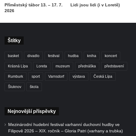
Příměstský tábor 13. – 17. 7.
Lidi jsou lidi (i v Loretě)
2026
Štítky
basket
divadlo
festival
hudba
kniha
koncert
Krásná Lípa
Loreta
muzeum
přednáška
představení
Rumburk
sport
Varnsdorf
výstava
Česká Lípa
Šluknov
škola
Nejnovější příspěvky
Mezinárodní hudební festival varhanní duchovní hudby ve
Filipově 2026 – XIX. ročník – Gloria Patri (varhany a trubka)