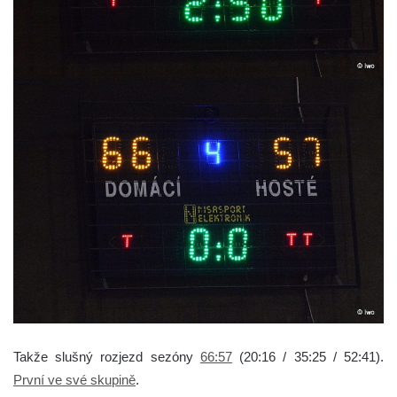
Takže slušný rozjezd sezóny
66:57
(20:16 / 35:25 / 52:41).
První ve své skupině
.