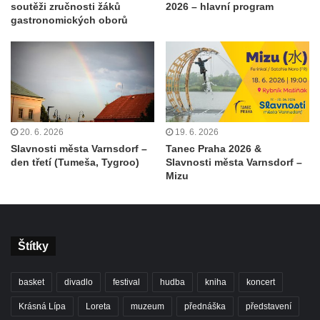
soutěži zručnosti žáků
2026 – hlavní program
gastronomických oborů
20. 6. 2026
19. 6. 2026
Slavnosti města Varnsdorf –
Tanec Praha 2026 &
den třetí (Tumeša, Tygroo)
Slavnosti města Varnsdorf –
Mizu
Štítky
basket
divadlo
festival
hudba
kniha
koncert
Krásná Lípa
Loreta
muzeum
přednáška
představení