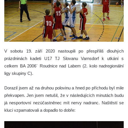
V sobotu 19. září 2020 nastoupili po přespříliš dlouhých
prázdninách kadeti U17 TJ Slovanu Varnsdorf k utkání s
celkem BA 2006´ Roudnice nad Labem (2. kolo nadregionální
ligy skupiny C).
Dorazil jsem až na druhou polovinu a hned po příchodu byl mile
překvapen. Jen jsem netušil, že v následujících minutách budu
já nesportovní nezúčastněnec mít nervy nadranc. Naštěstí se
kluci vzpamatovali a dopadlo to dobře: