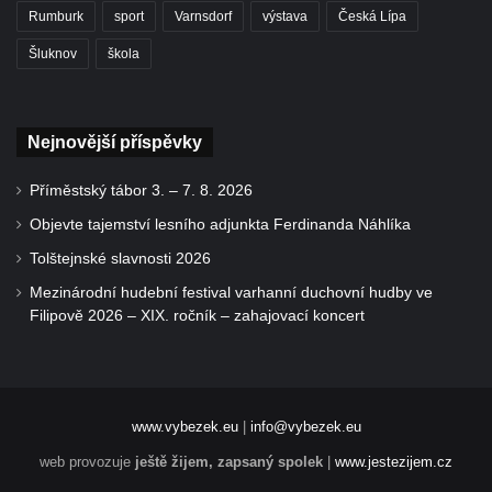
Rumburk
sport
Varnsdorf
výstava
Česká Lípa
Šluknov
škola
Nejnovější příspěvky
Příměstský tábor 3. – 7. 8. 2026
Objevte tajemství lesního adjunkta Ferdinanda Náhlíka
Tolštejnské slavnosti 2026
Mezinárodní hudební festival varhanní duchovní hudby ve
Filipově 2026 – XIX. ročník – zahajovací koncert
www.vybezek.eu
|
info@vybezek.eu
web provozuje
ještě žijem, zapsaný spolek
|
www.jestezijem.cz