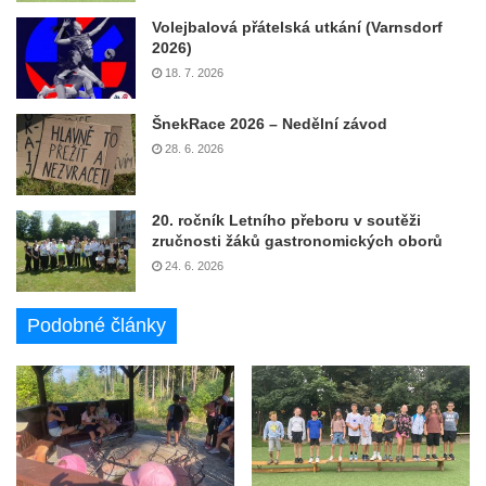
Volejbalová přátelská utkání (Varnsdorf
2026)
18. 7. 2026
ŠnekRace 2026 – Nedělní závod
28. 6. 2026
20. ročník Letního přeboru v soutěži
zručnosti žáků gastronomických oborů
24. 6. 2026
Podobné články