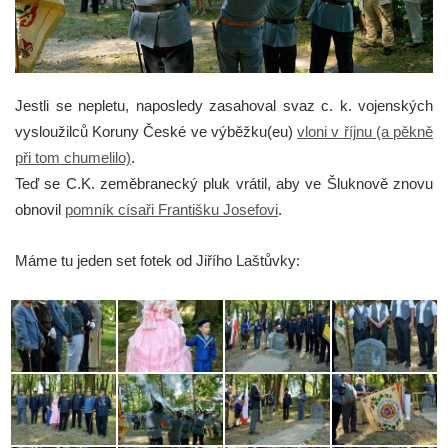
Jestli se nepletu, naposledy zasahoval svaz c. k. vojenských
vysloužilců Koruny České ve výběžku(eu)
vloni v říjnu (a pěkně
při tom chumelilo)
.
Teď se C.K. zeměbranecký pluk vrátil, aby ve Šluknově znovu
obnovil
pomník císaři Františku Josefovi
.
Máme tu jeden set fotek od Jiřího Laštůvky: