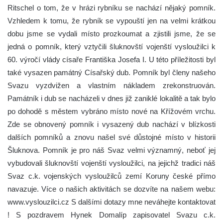
Ritschel o tom, že v hrázi rybníku se nachází nějaký pomník.
Vzhledem k tomu, že rybník se vypouští jen na velmi krátkou
dobu jsme se vydali místo prozkoumat a zjistili jsme, že se
jedná o pomník, který vztyčili šluknovští vojenští vysloužilci k
60. výročí vlády císaře Františka Josefa I. U této příležitosti byl
také vysazen památný Císařský dub. Pomník byl členy našeho
Svazu vyzdvižen a vlastním nákladem zrekonstruován.
Památník i dub se nacházeli v dnes již zaniklé lokalitě a tak bylo
po dohodě s městem vybráno místo nové na Křížovém vrchu.
Zde se obnovený pomník i vysazený dub nachází v blízkosti
dalších pomníků a znovu našel své důstojné místo v historii
Šluknova. Pomník je pro náš Svaz velmi významný, neboť jej
vybudovali šluknovští vojenští vysloužilci, na jejichž tradici náš
Svaz c.k. vojenských vysloužilců zemí Koruny české přímo
navazuje. Více o našich aktivitách se dozvíte na našem webu:
www.vyslouzilci.cz S dalšími dotazy mne neváhejte kontaktovat
! S pozdravem Hynek Domalíp zapisovatel Svazu c.k.