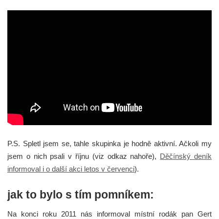
P.S. Spletl jsem se, tahle skupinka je hodně aktivní. Ačkoli my
jsem o nich psali v říjnu (viz odkaz nahoře),
Děčínský deník
informoval i o další akci letos v červenci
).
jak to bylo s tím pomníkem:
Na konci roku 2011 nás informoval místní rodák pan Gert