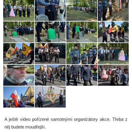
A ještě video pořízené samotnými organizátory akce. Třeba z
něj budete moudřejší.