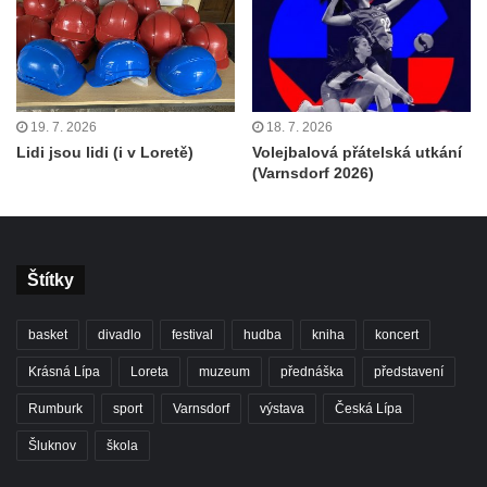
19. 7. 2026
18. 7. 2026
Lidi jsou lidi (i v Loretě)
Volejbalová přátelská utkání
(Varnsdorf 2026)
Štítky
basket
divadlo
festival
hudba
kniha
koncert
Krásná Lípa
Loreta
muzeum
přednáška
představení
Rumburk
sport
Varnsdorf
výstava
Česká Lípa
Šluknov
škola