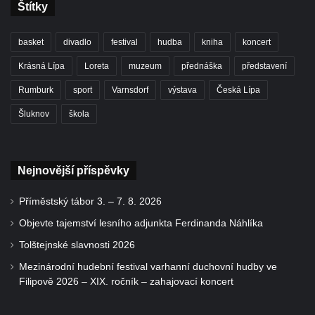
Štítky
basket
divadlo
festival
hudba
kniha
koncert
Krásná Lípa
Loreta
muzeum
přednáška
představení
Rumburk
sport
Varnsdorf
výstava
Česká Lípa
Šluknov
škola
Nejnovější příspěvky
Příměstský tábor 3. – 7. 8. 2026
Objevte tajemství lesního adjunkta Ferdinanda Náhlíka
Tolštejnské slavnosti 2026
Mezinárodní hudební festival varhanní duchovní hudby ve
Filipově 2026 – XIX. ročník – zahajovací koncert