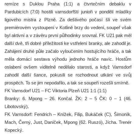
remíze s Duklou Praha (1:1) a čtvrtečním debaklu v
Pardubicích (7:0) hostili varnsdorfští junioři v pondělí mladíky
ligového mistra z Plzně. Za deštivého počasí šli ve svém
premiérovém vystoupení v Kotlině brzy do vedení, soupeř však
byl aktivní a v závěru první půlhodinky srovnal. FK U21 pak měl
další dvě, tři dobré příležitosti ke vstřelení branky, ale zahodil je.
Zahájení druhé půle začalo vyloučením hostujícího hráče, a tak
měla domácí sestava výhodu jednoho hráče navíc. Hostům
oslabení ovšem viditelně nedělalo starosti, a když Varnsdorf
zahodil další šance, pokusili se rozhodnout utkání ve svůj
prospěch. To se jim nepodařilo, a tak se soupeři rozešli smírně.
FK Varnsdorf U21 – FC Viktoria Plzeň U21 1:1 (1:1)
Branky: 6. Mpong – 26. Končal. ŽK: 2 – 5 ČK: 0 – 1 (46.
Libotovský).
FK Varnsdorf: Fendrich – Knížek, Filip, Bukáček (C), Šimoník,
Mach, Černý, Just, Daníček, Mpong (62. Ruszó), Jícha. Trenér
Kopecký.