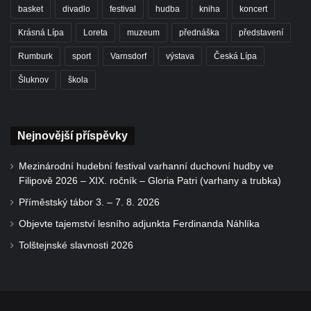
basket
divadlo
festival
hudba
kniha
koncert
Krásná Lípa
Loreta
muzeum
přednáška
představení
Rumburk
sport
Varnsdorf
výstava
Česká Lípa
Šluknov
škola
Nejnovější příspěvky
Mezinárodní hudební festival varhanní duchovní hudby ve
Filipově 2026 – XIX. ročník – Gloria Patri (varhany a trubka)
Příměstský tábor 3. – 7. 8. 2026
Objevte tajemství lesního adjunkta Ferdinanda Náhlíka
Tolštejnské slavnosti 2026