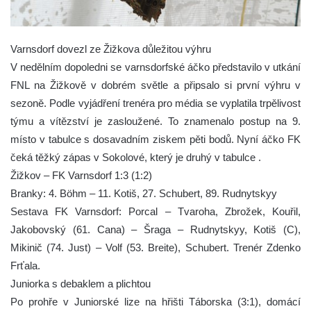
Varnsdorf dovezl ze Žižkova důležitou výhru
V nedělním dopoledni se varnsdorfské áčko představilo v utkání
FNL na Žižkově v dobrém světle a připsalo si první výhru v
sezoně. Podle vyjádření trenéra pro média se vyplatila trpělivost
týmu a vítězství je zasloužené. To znamenalo postup na 9.
místo v tabulce s dosavadním ziskem pěti bodů. Nyní áčko FK
čeká těžký zápas v Sokolové, který je druhý v tabulce
.
Žižkov – FK Varnsdorf 1:3 (1:2)
Branky: 4. Böhm – 11. Kotiš, 27. Schubert, 89. Rudnytskyy
Sestava FK Varnsdorf: Porcal – Tvaroha, Zbrožek, Kouřil,
Jakobovský (61. Cana) – Šraga – Rudnytskyy, Kotiš (C),
Mikinič (74. Just) – Volf (53. Breite), Schubert. Trenér Zdenko
Frťala.
Juniorka s debaklem a plichtou
Po prohře v Juniorské lize na hřišti Táborska (3:1), domácí