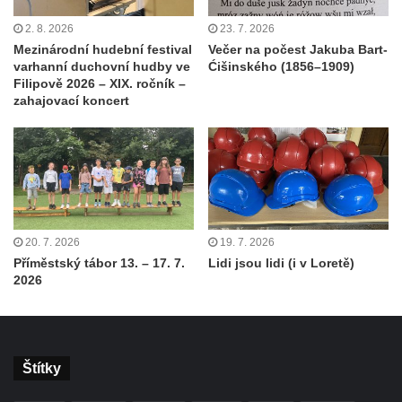
2. 8. 2026
23. 7. 2026
Mezinárodní hudební festival
Večer na počest Jakuba Bart-
varhanní duchovní hudby ve
Ćišinského (1856–1909)
Filipově 2026 – XIX. ročník –
zahajovací koncert
20. 7. 2026
19. 7. 2026
Příměstský tábor 13. – 17. 7.
Lidi jsou lidi (i v Loretě)
2026
Štítky