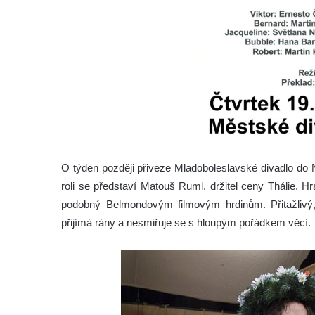
O týden později přiveze Mladoboleslavské divadlo d
roli se představí Matouš Ruml, držitel ceny Thálie. Hr
podobný Belmondovým filmovým hrdinům. Přitažlivý,
přijímá rány a nesmiřuje se s hloupým pořádkem věcí.