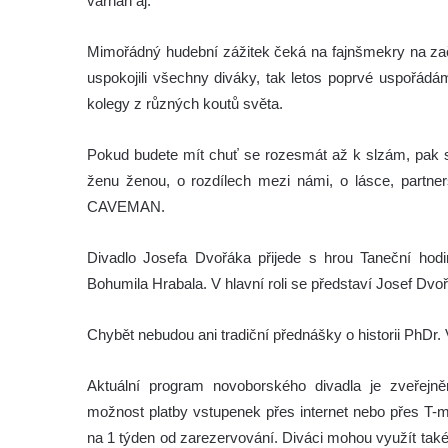
varhan aj.
Mimořádný hudební zážitek čeká na fajnšmekry na začá
uspokojili všechny diváky, tak letos poprvé uspořádám
kolegy z různých koutů světa.
Pokud budete mít chuť se rozesmát až k slzám, pak 
ženu ženou, o rozdílech mezi námi, o lásce, partners
CAVEMAN.
Divadlo Josefa Dvořáka přijede s hrou Taneční hodin
Bohumila Hrabala. V hlavní roli se představí Josef Dv
Chybět nebudou ani tradiční přednášky o historii PhDr.
Aktuální program novoborského divadla je zveřejně
možnost platby vstupenek přes internet nebo přes T-m
na 1 týden od zarezervování. Diváci mohou využít také 