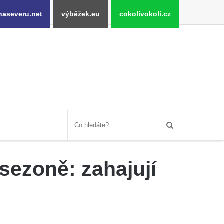
naseveru.net
výběžek.eu
cokolivokoli.cz
sezoně: zahajují