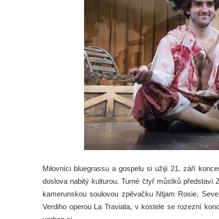
Milovníci bluegrassu a gospelu si užijí 21. září konc
doslova nabitý kulturou. Turné čtyř můstků představí 
kamerunskou soulovou zpěvačku Ntjam Rosie, Severo
Verdiho operou La Traviata, v kostele se rozezní ko