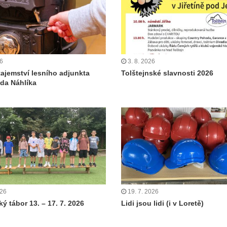
26
3. 8. 2026
tajemství lesního adjunkta
Tolštejnské slavnosti 2026
da Náhlíka
026
19. 7. 2026
ý tábor 13. – 17. 7. 2026
Lidi jsou lidi (i v Loretě)