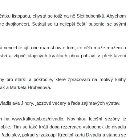
tku listopadu, chystá se totiž na ně Slet bubeníků. Abychom
e dvojkoncert. Setkají se tu nejlepší čeští bubeníci se svými
si nenechte ujít one man show o tom, co dělá muže mužem a
tví a vtipně utajených kvalitách obou pohlaví v představení
y pro starší a pokročilé, které zpracovalo na motivy knihy
ořák a Markéta Hrubešová.
 Vladislava Jindry, jazzové večery a řada zajímavých výstav.
n na www.kulturanb.cz/divadlo. Novinkou letošní sezóny je
obile. Tím se také krátí doba rezervace vstupenek do divadla
řadu slev, pokud si zakoupí Kreditní kartu Divadla a stanou se