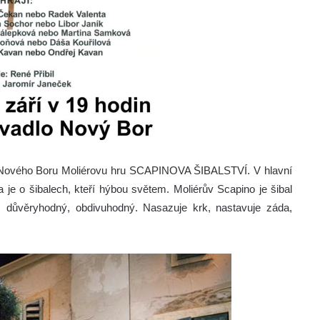
o Nového Boru Moliérovu hru SCAPINOVA ŠIBALSTVÍ. V hlavní
a je o šibalech, kteří hýbou světem. Moliérův Scapino je šibal
 důvěryhodný, obdivuhodný. Nasazuje krk, nastavuje záda,