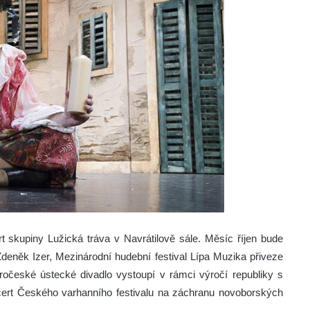
ert skupiny Lužická tráva v Navrátilově sále. Měsíc říjen bude
Zdeněk Izer, Mezinárodní hudební festival Lípa Muzika přiveze
české ústecké divadlo vystoupí v rámci výročí republiky s
ncert Českého varhanního festivalu na záchranu novoborských