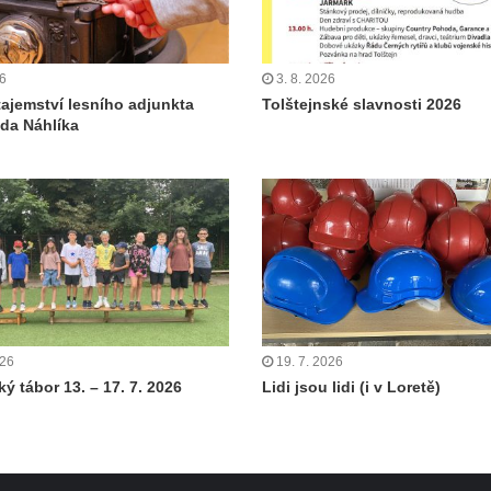
26
3. 8. 2026
tajemství lesního adjunkta
Tolštejnské slavnosti 2026
da Náhlíka
026
19. 7. 2026
ý tábor 13. – 17. 7. 2026
Lidi jsou lidi (i v Loretě)