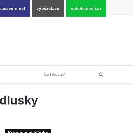
naseveru.net
výběžek.eu
cokolivokoli.cz
odlusky
Související články