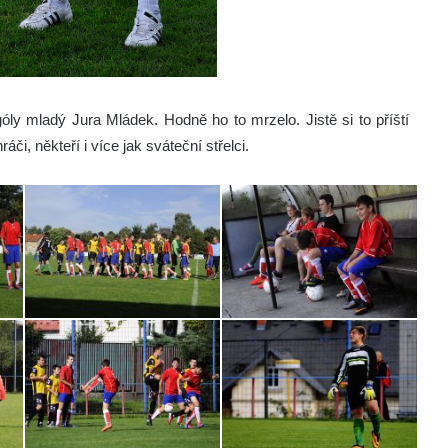
óly mladý Jura Mládek. Hodně ho to mrzelo. Jistě si to příští
áči, někteří i více jak sváteční střelci.