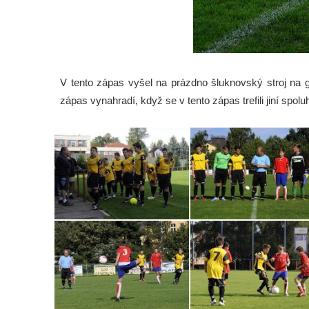
V tento zápas vyšel na prázdno šluknovský stroj na g
zápas vynahradí, když se v tento zápas trefili jiní spoluhr