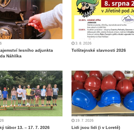
26
3. 8. 2026
tajemství lesního adjunkta
Tolštejnské slavnosti 2026
da Náhlíka
026
19. 7. 2026
ý tábor 13. – 17. 7. 2026
Lidi jsou lidi (i v Loretě)