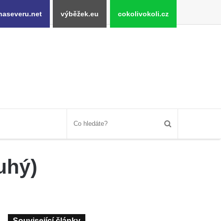
naseveru.net
výběžek.eu
cokolivokoli.cz
uhý)
Související články