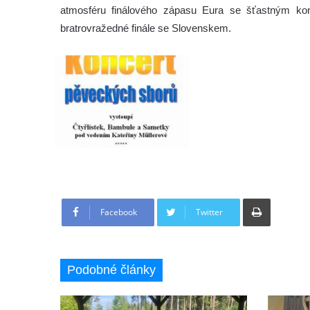
atmosféru finálového zápasu Eura se šťastným ko
bratrovražedné finále se Slovenskem.
Tisknout
Facebook
Twitter
Podobné články