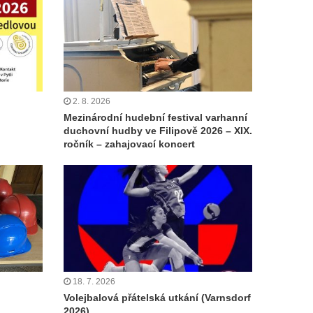
2. 8. 2026
Mezinárodní hudební festival varhanní
duchovní hudby ve Filipově 2026 – XIX.
ročník – zahajovací koncert
18. 7. 2026
Volejbalová přátelská utkání (Varnsdorf
2026)