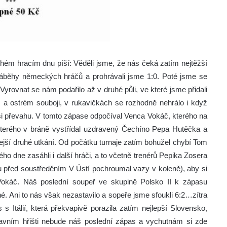
uhém hracím dnu píší: Věděli jsme, že nás čeká zatím nejtěžší
náběhy německých hráčů a prohrávali jsme 1:0. Poté jsme se
Vyrovnat se nám podařilo až v druhé půli, ve které jsme přidali
m a ostrém souboji, v rukavičkách se rozhodně nehrálo i když
aši převahu. V tomto zápase odpočíval Venca Vokáč, kterého na
kterého v bráně vystřídal uzdravený Čechíno Pepa Hutěčka a
ejší druhé utkání. Od počátku turnaje zatím bohužel chybí Tom
uhého dne zasáhli i další hráči, a to včetně trenérů Pepika Zosera
ku před soustředěním V Ústí pochroumal vazy v koleně), aby si
 Vokáč. Náš poslední soupeř ve skupině Polsko II k zápasu
é. Ani to nás však nezastavilo a sopeře jsme sfoukli 6:2…zítra
s Itálií, která překvapivě porazila zatím nejlepší Slovensko,
lavním hřišti nebude náš poslední zápas a vychutnám si zde