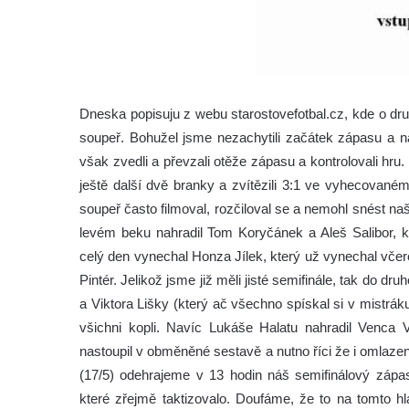
Dneska popisuju z webu starostovefotbal.cz, kde o dr
soupeř. Bohužel jsme nezachytili začátek zápasu a 
však zvedli a převzali otěže zápasu a kontrolovali hru.
ještě další dvě branky a zvítězili 3:1 ve vyhecované
soupeř často filmoval, rozčiloval se a nemohl snést n
levém beku nahradil Tom Koryčánek a Aleš Salibor, 
celý den vynechal Honza Jílek, který už vynechal včer
Pintér. Jelikož jsme již měli jisté semifinále, tak do dr
a Viktora Lišky (který ač všechno spískal si v mistrá
všichni kopli. Navíc Lukáše Halatu nahradil Venca
nastoupil v obměněné sestavě a nutno říci že i omlazen
(17/5) odehrajeme v 13 hodin náš semifinálový zápas 
které zřejmě taktizovalo. Doufáme, že to na tomto h