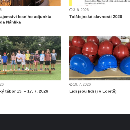
26
3. 8. 2026
tajemství lesního adjunkta
Tolštejnské slavnosti 2026
da Náhlíka
026
19. 7. 2026
ý tábor 13. – 17. 7. 2026
Lidi jsou lidi (i v Loretě)