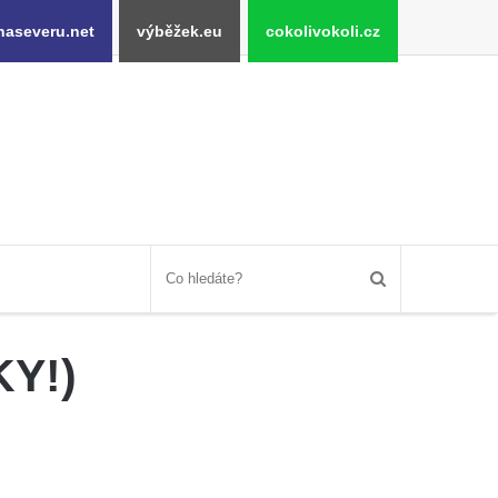
naseveru.net
výběžek.eu
cokolivokoli.cz
KY!)