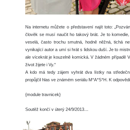
Na internetu můžete o představení najít toto: „Pozvá
člověk se musí naučit ho takový brát. Je to komedie,
veselá, často trochu smutná, hodně něžná, tichá neb
vynikající autor a umí si hrát s lidskou duší. Je to mis
ale vícekrát je kouzelně komická. V žádném případě V
život žijete i Vy.“
A kdo má tedy zájem vyhrát dva lístky na středeč
propůjčil hlas ve známém seriálu M*A*S*H. K odpovědi p
{module travnicek}
Soutěž končí v úterý 24/9/2013…