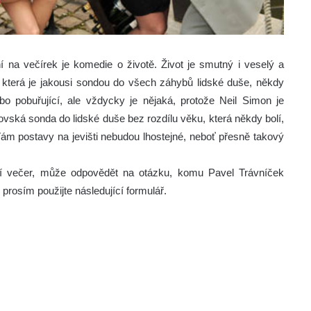
ní na večírek je komedie o životě. Život je smutný i veselý a
 která je jakousi sondou do všech záhybů lidské duše, někdy
o pobuřující, ale vždycky je nějaká, protože Neil Simon je
trovská sonda do lidské duše bez rozdílu věku, která někdy bolí,
ám postavy na jevišti nebudou lhostejné, neboť přesně takový
ní večer, může odpovědět na otázku, komu Pavel Trávníček
rosím použijte následující formulář.