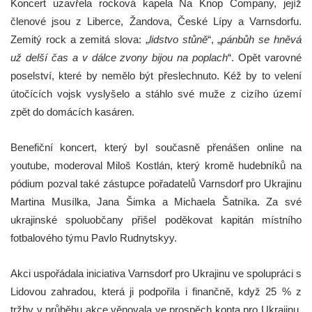
Koncert uzavřela rocková kapela Na Knop Company, jejíž
členové jsou z Liberce, Žandova, České Lípy a Varnsdorfu.
Zemitý rock a zemitá slova: „
lidstvo stůně
“, „
pánbůh se hněvá
už delší čas a v dálce zvony bijou na poplach
“. Opět varovné
poselství, které by nemělo být přeslechnuto. Kéž by to velení
útočících vojsk vyslyšelo a stáhlo své muže z cizího území
zpět do domácích kasáren.
Benefiční koncert, který byl současně přenášen online na
youtube, moderoval Miloš Kostlán, který kromě hudebníků na
pódium pozval také zástupce pořadatelů Varnsdorf pro Ukrajinu
Martina Musílka, Jana Šimka a Michaela Šatníka. Za své
ukrajinské spoluobčany přišel poděkovat kapitán místního
fotbalového týmu Pavlo Rudnytskyy.
Akci uspořádala iniciativa Varnsdorf pro Ukrajinu ve spolupráci s
Lidovou zahradou, která ji podpořila i finančně, když 25 % z
tržby v průběhu akce věnovala ve prospěch konta pro Ukrajinu.