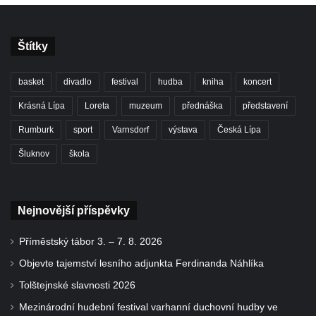
Štítky
basket
divadlo
festival
hudba
kniha
koncert
Krásná Lípa
Loreta
muzeum
přednáška
představení
Rumburk
sport
Varnsdorf
výstava
Česká Lípa
Šluknov
škola
Nejnovější příspěvky
Příměstský tábor 3. – 7. 8. 2026
Objevte tajemství lesního adjunkta Ferdinanda Náhlíka
Tolštejnské slavnosti 2026
Mezinárodní hudební festival varhanní duchovní hudby ve