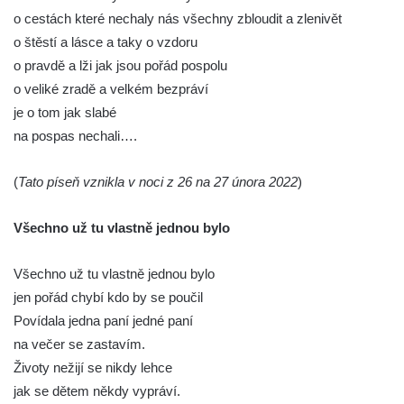
o cestách které nechaly nás všechny zbloudit a zlenivět
o štěstí a lásce a taky o vzdoru
o pravdě a lži jak jsou pořád pospolu
o veliké zradě a velkém bezpráví
je o tom jak slabé
na pospas nechali….
(
Tato píseň vznikla v noci z 26 na 27 února 2022
)
Všechno už tu vlastně jednou bylo
Všechno už tu vlastně jednou bylo
jen pořád chybí kdo by se poučil
Povídala jedna paní jedné paní
na večer se zastavím.
Životy nežijí se nikdy lehce
jak se dětem někdy vypráví.