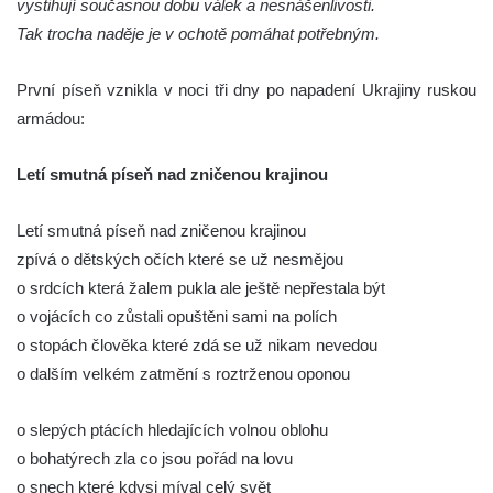
vystihují současnou dobu válek a nesnášenlivosti.
Tak trocha naděje je v ochotě pomáhat potřebným.
První píseň vznikla v noci tři dny po napadení Ukrajiny ruskou
armádou:
Letí smutná píseň nad zničenou krajinou
Letí smutná píseň nad zničenou krajinou
zpívá o dětských očích které se už nesmějou
o srdcích která žalem pukla ale ještě nepřestala být
o vojácích co zůstali opuštěni sami na polích
o stopách člověka které zdá se už nikam nevedou
o dalším velkém zatmění s roztrženou oponou
o slepých ptácích hledajících volnou oblohu
o bohatýrech zla co jsou pořád na lovu
o snech které kdysi míval celý svět