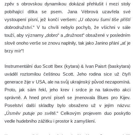
zpěv s obrovskou dynamikou dokázal přehlušit i mezi stoly
pobíhající dítka se psem. Jana Vébrová uzavřela své
vystoupení písní, jež končí veršem: „
U obzoru šumí tiše příští
dobrodružství.
“ V tu chvíli nebylo pochyb, že všichni v sále
touží, aby významy „dobro“ a „družnost“ obsažené v posledním
slově onoho verše se znovu naplnily, tak jako Janino přání „ať je
brzy mír“!
Instrumentální duo Scott Ibex (kytara) & Ivan Paisrt (baskytara)
uváděl roztomilou češtinou Scott. Jeho rodina sice už čtyři
generace žije v USA, ale na svůj ukrajinský původ nezapomíná.
Proto, jak sám řekl, jeho krev i srdce je na takovéto akci
správně. A hned první píseň se jmenovala Blues pro Kijev.
Poselství další skladby bylo obsaženo už v jejím názvu:
„
Úsměv putuje po světě.
“ Celkovým projevem duo poskytlo
vedle hudebního zážitku i prostor k zamyšlení.