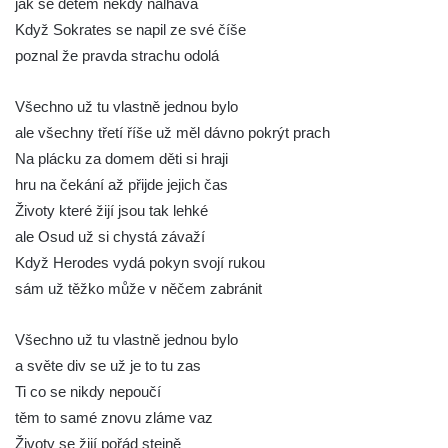
jak se dětem někdy nalhává
Když Sokrates se napil ze své číše
poznal že pravda strachu odolá
Všechno už tu vlastně jednou bylo
ale všechny třetí říše už měl dávno pokrýt prach
Na plácku za domem děti si hraji
hru na čekání až přijde jejich čas
Životy které žijí jsou tak lehké
ale Osud už si chystá závaží
Když Herodes vydá pokyn svojí rukou
sám už těžko může v něčem zabránit
Všechno už tu vlastně jednou bylo
a světe div se už je to tu zas
Ti co se nikdy nepoučí
těm to samé znovu zláme vaz
Životy se žijí pořád stejně