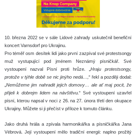
10. března 2022 se v sále Lidové zahrady uskutečnil benefiční
koncert Varnsdorf pro Ukrajinu.
Pro téměř osm desítek lidí jako první zazpíval své protestsongy
muž vystupující pod jménem Neznámý písničkář. Své
vystoupení nazval Písní proti hrůze. „
Hraju protestsongy,
protože v týhle době se nic jinýho nedá…,
“ řekl a později dodal:
„
Nemůžeme jim nahradit jejich domovy… ale ať maj pocit, že
přijeli k dobrejm lidem na návštěvu.
“ Své vystoupení uzavřel
písní, kterou napsal v noci z 26. na 27. února třetí den okupace
Ukrajiny. Můžete si ji přečíst v příloze k tomuto článku.
Jako druhá hrála a zpívala harmonikářka a písničkářka Jana
Vébrová. Její vystoupení mělo tradiční energii: naplno prožitý