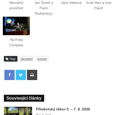
Neznámý
Jan Šimek a
Jana Vébrová
Scott Ibex a Ivan
písničkář
Pavlo
Paisrt
Rudnytskyy
Na Knop
Company
Tagy
Varnsdorf
koncert
Tisknout
Související články
Příměstský tábor 3. – 7. 8. 2026