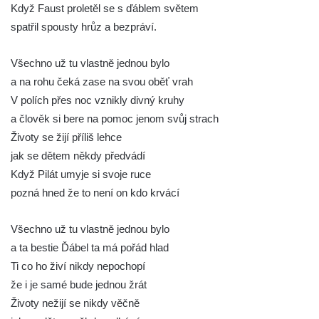
Když Faust proletěl se s ďáblem světem
spatřil spousty hrůz a bezpráví.
Všechno už tu vlastně jednou bylo
a na rohu čeká zase na svou oběť vrah
V polích přes noc vznikly divný kruhy
a člověk si bere na pomoc jenom svůj strach
Životy se žijí příliš lehce
jak se dětem někdy předvádí
Když Pilát umyje si svoje ruce
pozná hned že to není on kdo krvácí
Všechno už tu vlastně jednou bylo
a ta bestie Ďábel ta má pořád hlad
Ti co ho živí nikdy nepochopí
že i je samé bude jednou žrát
Životy nežijí se nikdy věčně