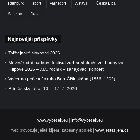
Rumburk
sport
Varnsdorf
výstava
Česká Lípa
Šluknov
škola
Nejnovější příspěvky
Tolštejnské slavnosti 2026
Mezinárodní hudební festival varhanní duchovní hudby ve
Filipově 2026 – XIX. ročník – zahajovací koncert
Večer na počest Jakuba Bart-Ćišinského (1856–1909)
Příměstský tábor 13. – 17. 7. 2026
www.vybezek.eu
|
info@vybezek.eu
web provozuje
ještě žijem, zapsaný spolek
|
www.jestezijem.cz