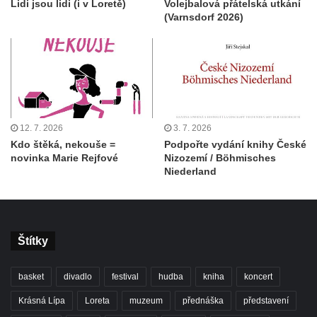
Lidi jsou lidi (i v Loretě)
Volejbalová přátelská utkání
(Varnsdorf 2026)
12. 7. 2026
3. 7. 2026
Kdo štěká, nekouše =
Podpořte vydání knihy České
novinka Marie Rejfové
Nizozemí / Böhmisches
Niederland
Štítky
basket
divadlo
festival
hudba
kniha
koncert
Krásná Lípa
Loreta
muzeum
přednáška
představení