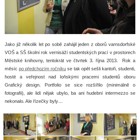
Jako již několik let po sobě zahájil jeden z oborů varnsdorfské
VOŠ a SŠ školní rok vernisáží studentských prací v prostorech
Městské knihovny, tentokrát ve čtvrtek 3. října 2013.
Rok a
měsíc
po předchozím ročníku
se tak opět sešli kantoři, studenti,
hosté a veřejnost nad loňskými pracemi studentů oboru
Grafický design. Portfolio se sice rozšířilo (minimálně o
fotografii), ale lidí nějak ubylo, ba ani hudební intermezzo se
nekonalo. Ale řízečky byly…