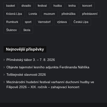
basket
divadlo
festival
hudba
kniha
koncert
Krásná Lípa
Loreta
muzeum
přednáška
představení
Rumburk
sport
Varnsdorf
výstava
Česká Lípa
Šluknov
škola
Nejnovější příspěvky
Příměstský tábor 3. – 7. 8. 2026
Objevte tajemství lesního adjunkta Ferdinanda Náhlíka
Tolštejnské slavnosti 2026
Mezinárodní hudební festival varhanní duchovní hudby ve
Filipově 2026 – XIX. ročník – zahajovací koncert