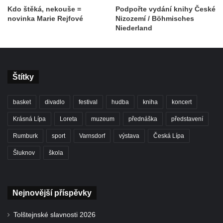
Kdo štěká, nekouše =
Podpořte vydání knihy České
novinka Marie Rejfové
Nizozemí / Böhmisches
Niederland
Štítky
basket
divadlo
festival
hudba
kniha
koncert
Krásná Lípa
Loreta
muzeum
přednáška
představení
Rumburk
sport
Varnsdorf
výstava
Česká Lípa
Šluknov
škola
Nejnovější příspěvky
Tolštejnské slavnosti 2026