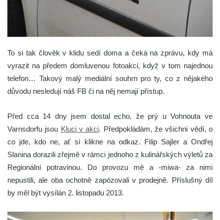
To si tak člověk v klidu sedí doma a čeká na zprávu, kdy má
vyrazit na předem domluvenou fotoakci, když v tom najednou
telefon…
Takový malý mediální souhrn pro ty, co z nějakého
důvodu nesledují náš FB či na něj nemají přístup.
Před cca 14 dny jsem dostal echo, že prý u Vohnouta ve
Varnsdorfu jsou
Kluci v akci
. Předpokládám, že všichni vědí, o
co jde, kdo ne, ať si klikne na odkaz. Filip Sajler a Ondřej
Slanina dorazili zřejmě v rámci jednoho z kulinářských výletů za
Regionální potravinou. Do provozu mě a -miwa- za nimi
nepustili, ale oba ochotně zapózovali v prodejně. Příslušný díl
by měl být vysílán 2. listopadu 2013.