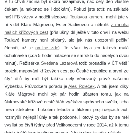
V tu chvíli začíná být skoro nezajímavé, nač celý den vlastně
čekám (a nakonec se i dočkám). Pokud jste totiž na základě
naší FB výzvy v neděli sledovali
Toulavou kameru
, mohli jste v
ní vidět Kláru Mágrovou, Ester Sadivovou a několik
z mnoha
našich křížových cest
(příslušný díl ještě v tuto chvíli na webu
Toulavé kamery není přidaný, ale jak nás upozornili pečliví
čtenáři, už je
on-line zde
). To však byla jen taková malá
ochutnávka (cca 5 hodin natáčení se smrsklo do necelých dvou
minut). Režisérka
Svetlana Lazarová
totiž prosadila v ČT větší
projekt mapování křížových cest po České republice a první ze
čtyř dílů by měl být takřka celý věnovaný právě našemu
Výběžku. Průvodcem pořadu je
Aleš Roleček
. A tak jsem díky
Kláře Mágrové mohl být pár hodin účasten tomu, jak na
šluknovské křížové cestě štáb vyčkává správného světla, ticha
mezi štěkotem, hukotem letadla a hlukem projíždějících aut,
rozmýšlí nejlepší úhly a tak podobně. Hotový cyklus by se měl
vysílat po čtyři týdny před Velikonocemi v roce 2014, až k tomu
dojde, ještě termín připomeneme. A to je dneska vše, přátelé…