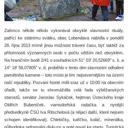
Zatímco někde někdo vykonával obvyklé slavnostní rituály,
patřící ke státnímu svátku, obec Lobendava nabídla v pondělí
28. října 2013 mírně jinou možnost trávení času, byť taktéž za
přítomnosti významných osob v počtu větším než obvyklém.
Na hraničním bodě 2/41 o souřadnicích 51° 03′ 20,52669″ s. š. a
14° 18′ 56,07805″ v. d. proběhlo v tento den slavnostní odhalení
pamětního kamene – toto místo je tím nejsevernějším na území
naší republiky. Pozvaní hosté měli sraz už v 10:00 na obecním
úřadě, takže se tu shromáždila celá řada výběžanských
starostů, senátor Jaroslav Sykáček, hejtman Ústeckého kraje
Oldřich Bubeníček, varnsdorfská rodačka a nynější
předsedkyně ČSÚ Iva Ritschelová (a nějací další, které nejsem
schopen identifikovat). Chlebíčky, kafíčko, koláč, minerálka,
půlhodinka neformální diskuze a poté povel ke startu. Turistická