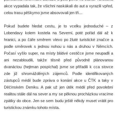
akce vypadala tak, že všichni naskákali do aut a vyrazili vpřed,
celou trasu pěškymo jsme absovovali jen tři…
Pokud budete hledat cestu, je to vcelku jednoduché – z
Lobendavy kolem kostela na Severní, poté pořád dál až k
hranici, a po čáře směrem vlevo po žluté turistické značce a
podle směrovek s jednou nohou u nás a druhou v Němcích.
Počasí vyšlo super, na místy blátivé cestičce jsme neupadli a
ani nezabloudili, takže těsně před původně plánovanou
dvanáctou (hejtman pospíchal) jsme se přiřadili k cca stovce
zde již shromážděných zájemců. Podle identifikovaných
zástupců médií bude zpráva o konání akce u ČTK a taky v
Děčínském Deníku. A pak už jen útěk médií před povolební
realitou stále dál na sever a my se pěknou procházkou vracíme
zpátky do obce. Jen se sem budu ještě někdy muset vrátit pro
turistickou známku tohoto místa.