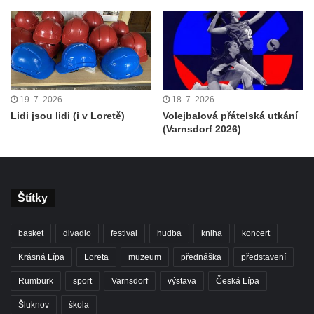
19. 7. 2026
18. 7. 2026
Lidi jsou lidi (i v Loretě)
Volejbalová přátelská utkání
(Varnsdorf 2026)
Štítky
basket
divadlo
festival
hudba
kniha
koncert
Krásná Lípa
Loreta
muzeum
přednáška
představení
Rumburk
sport
Varnsdorf
výstava
Česká Lípa
Šluknov
škola