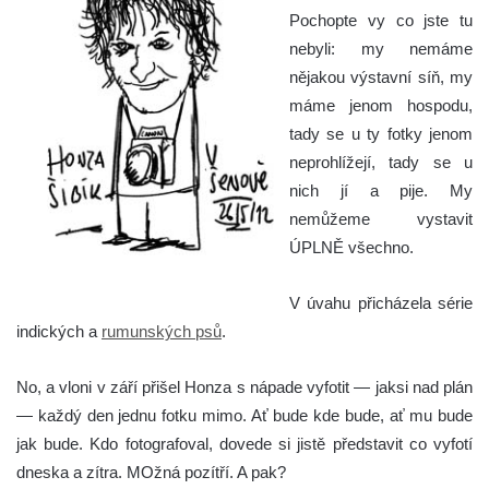
Pochopte vy co jste tu
nebyli: my nemáme
nějakou výstavní síň, my
máme jenom hospodu,
tady se u ty fotky jenom
neprohlížejí, tady se u
nich jí a pije. My
nemůžeme vystavit
ÚPLNĚ všechno.
V úvahu přicházela série
indických a
rumunských psů
.
No, a vloni v září přišel Honza s nápade vyfotit — jaksi nad plán
— každý den jednu fotku mimo. Ať bude kde bude, ať mu bude
jak bude. Kdo fotografoval, dovede si jistě představit co vyfotí
dneska a zítra. MOžná pozítří. A pak?