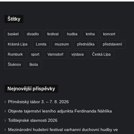
Štítky
basket
divadlo
festival
hudba
kniha
koncert
Krásná Lípa
Loreta
muzeum
přednáška
představení
Rumburk
sport
Varnsdorf
výstava
Česká Lípa
Šluknov
škola
Nejnovější příspěvky
Příměstský tábor 3. – 7. 8. 2026
Objevte tajemství lesního adjunkta Ferdinanda Náhlíka
Tolštejnské slavnosti 2026
Mezinárodní hudební festival varhanní duchovní hudby ve