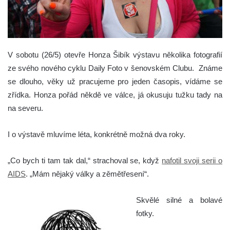
V sobotu (26/5) otevře Honza Šibík výstavu několika fotografií
ze svého nového cyklu Daily Foto v šenovském Clubu.
Známe
se dlouho, věky už pracujeme pro jeden časopis, vídáme se
zřídka. Honza pořád někdě ve válce, já okusuju tužku tady na
na severu.
I o výstavě mluvíme léta, konkrétně možná dva roky.
„Co bych ti tam tak dal,“ strachoval se, když
nafotil svoji serii o
AIDS
. „Mám nějaký války a zěmětřesení“.
Skvělé silné a bolavé
fotky.