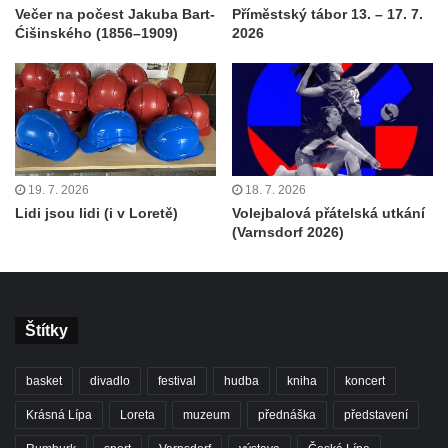
Večer na počest Jakuba Bart-
Příměstský tábor 13. – 17. 7.
Ćišinského (1856–1909)
2026
19. 7. 2026
18. 7. 2026
Lidi jsou lidi (i v Loretě)
Volejbalová přátelská utkání
(Varnsdorf 2026)
Štítky
basket
divadlo
festival
hudba
kniha
koncert
Krásná Lípa
Loreta
muzeum
přednáška
představení