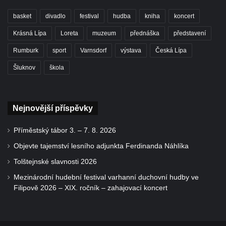
basket
divadlo
festival
hudba
kniha
koncert
Krásná Lípa
Loreta
muzeum
přednáška
představení
Rumburk
sport
Varnsdorf
výstava
Česká Lípa
Šluknov
škola
Nejnovější příspěvky
Příměstský tábor 3. – 7. 8. 2026
Objevte tajemství lesního adjunkta Ferdinanda Náhlíka
Tolštejnské slavnosti 2026
Mezinárodní hudební festival varhanní duchovní hudby ve
Filipově 2026 – XIX. ročník – zahajovací koncert