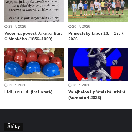
23. 7. 2026
20. 7. 2026
Večer na počest Jakuba Bart-
Příměstský tábor 13. – 17. 7.
Ćišinského (1856–1909)
2026
19. 7. 2026
18. 7. 2026
Lidi jsou lidi (i v Loretě)
Volejbalová přátelská utkání
(Varnsdorf 2026)
Štítky