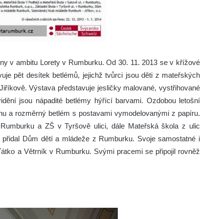
eny v ambitu Lorety v Rumburku.
Od 30. 11. 2013 se v křížové
uje pět desítek betlémů, jejichž tvůrci jsou děti z mateřských
iříkově. Výstava představuje jesličky malované, vystřihované
vidění jsou nápadité betlémy hýřící barvami. Ozdobou letošní
nu a rozměrný betlém s postavami vymodelovanými z papíru.
 Rumburku a ZŠ v Tyršově ulici, dále Mateřská škola z ulic
přidal Dům dětí a mládeže z Rumburku. Svoje samostatné i
ťátko a Větrník v Rumburku. Svými pracemi se připojil rovněž