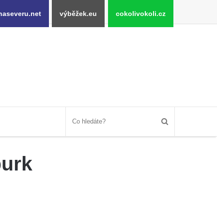
naseveru.net
výběžek.eu
cokolivokoli.cz
burk