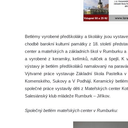
Betlémy vyrobené předškoláky a školáky jsou vystav
chodbě barokní kulturní památky z 18. století představ
center a mateřských a základních škol v Rumburku a J
a vyrobené z keramiky, kelímků, ruliček a špejlí. K 
výstavy je betlém předškoláků namalovaný na paravá
Výtvarné práce vystavuje Základní škola Pastelka v
Komenského, Sukovy a V Podhájí. Keramický betlém 
společné práce vystavily děti z Mateřských center Ko
Salesiánský klub mládeže Rumburk – Jiříkov.
Společný betlém mateřských center v Rumburku: