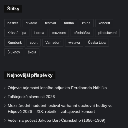
Štítky
basket
divadlo
festival
hudba
kniha
koncert
Krásná Lípa
Loreta
muzeum
přednáška
představení
Rumburk
sport
Varnsdorf
výstava
Česká Lípa
Šluknov
škola
Nejnovější příspěvky
Objevte tajemství lesního adjunkta Ferdinanda Náhlíka
Tolštejnské slavnosti 2026
Mezinárodní hudební festival varhanní duchovní hudby ve
Filipově 2026 – XIX. ročník – zahajovací koncert
Večer na počest Jakuba Bart-Ćišinského (1856–1909)