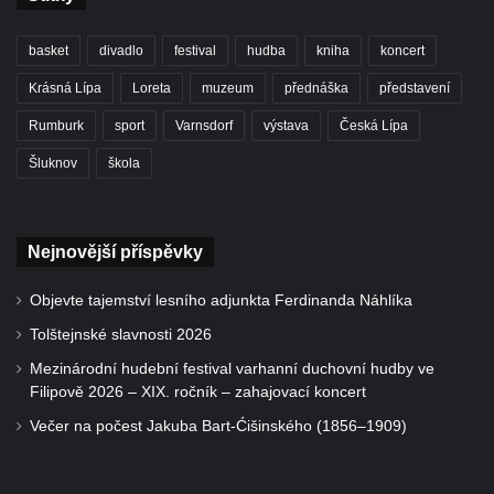
basket
divadlo
festival
hudba
kniha
koncert
Krásná Lípa
Loreta
muzeum
přednáška
představení
Rumburk
sport
Varnsdorf
výstava
Česká Lípa
Šluknov
škola
Nejnovější příspěvky
Objevte tajemství lesního adjunkta Ferdinanda Náhlíka
Tolštejnské slavnosti 2026
Mezinárodní hudební festival varhanní duchovní hudby ve
Filipově 2026 – XIX. ročník – zahajovací koncert
Večer na počest Jakuba Bart-Ćišinského (1856–1909)