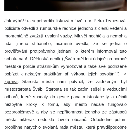
Jak výběžku.eu potrvrdila tisková mluvčí npr. Petra Trypesová,
policisté odvedli z rumburské radnice jednoho z členů vedení a
momentálně zvažují uvalení vazby. Mluvčí nechtěla a nemohla
udat jméno stíhaného, nicméně uvedla, že se jedná o
prověřování protiprávního jednání, o kterém informoval tuto
sobotu např. Děčínská deník („Šváb měl loni údajně na poradě
městské policie strážníkům vyhrožovat a také své podřízené
pobízet k nekalým praktikám při výkonu jejich povolání.“)
–>
zpráva
.
Starosta města nám potvrdil, že zadrženým byl
místostarosta Šváb. Starosta se tak zatím sešel s vedoucími
odborů, které spadaly do gesce pana místostarosty a učinili
nezbytné kroky k tomu, aby město nadalé fungovalo
bezproblémově a aby se nepřítomnost jednoho ze zástupců
města nikterak nedotkla života občanů. Odpoledne potom
proběhne narychlo svolaná rada města, která pravděpodobně