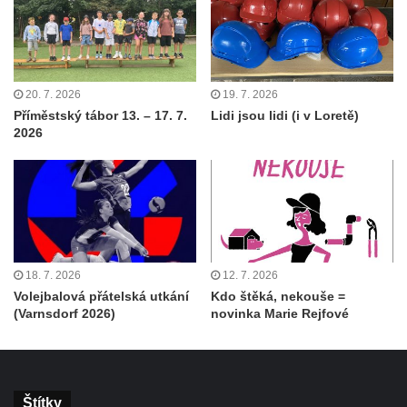
20. 7. 2026
19. 7. 2026
Příměstský tábor 13. – 17. 7.
Lidi jsou lidi (i v Loretě)
2026
18. 7. 2026
12. 7. 2026
Volejbalová přátelská utkání
Kdo štěká, nekouše =
(Varnsdorf 2026)
novinka Marie Rejfové
Štítky