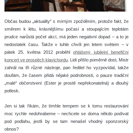
Občas budou „aktuality“ s mírným zpožděním, protože fakt, že
směrem k létu, krásnějšímu počasí a stoupajícím teplotám
prudce narůstá počet akcí, má jeden negativní dopad – a to je
nedostatek času.
Takže v tuhle chvíli jen letem světem – v
pátek 25. května 2012 proběhl
ohlášený jubilejní benefiční
koncert ve prospěch klavichordu
. Lidí přišlo poměrně dost, Mistr
zahrál na tři různé nástroje, pan ředitel ho vyzpovídal, takže
doufám, že časem přidá nějaké podrobnosti, o pauze tradiční
„malé“ občerstvení (Ester je prostě nepřekonatelná) a dlouhý
potlesk.
Jen si tak říkám, že tímhle tempem se k tomu restaurování
moc rychle nedohrabeme – nechcete se doma někdo podívat
pod podlahu, jestli by se tam nenašel vhodný sponzorský
obnos?