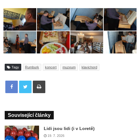
Tagy
Rumburk
koncert
muzeum
klavichord
Tisknout
Související články
Lidi jsou lidi (i v Loretě)
19. 7. 2026