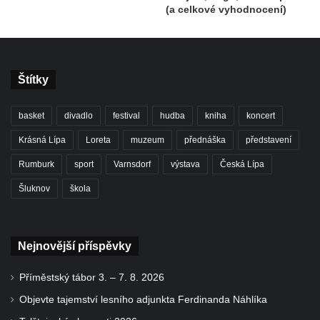
(a celkové vyhodnocení)
Štítky
basket
divadlo
festival
hudba
kniha
koncert
Krásná Lípa
Loreta
muzeum
přednáška
představení
Rumburk
sport
Varnsdorf
výstava
Česká Lípa
Šluknov
škola
Nejnovější příspěvky
Příměstský tábor 3. – 7. 8. 2026
Objevte tajemství lesního adjunkta Ferdinanda Náhlíka