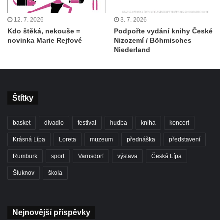
12. 7. 2026
3. 7. 2026
Kdo štěká, nekouše =
Podpořte vydání knihy České
novinka Marie Rejfové
Nizozemí / Böhmisches
Niederland
Štítky
basket
divadlo
festival
hudba
kniha
koncert
Krásná Lípa
Loreta
muzeum
přednáška
představení
Rumburk
sport
Varnsdorf
výstava
Česká Lípa
Šluknov
škola
Nejnovější příspěvky