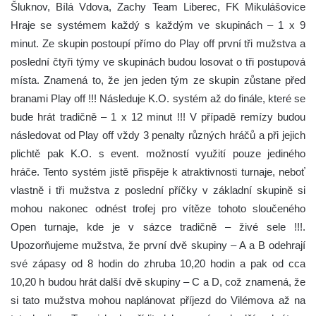
Šluknov, Bílá Vdova, Zachy Team Liberec, FK Mikulášovice
Hraje se systémem každý s každým ve skupinách – 1 x 9
minut. Ze skupin postoupí přímo do Play off první tři mužstva a
poslední čtyři týmy ve skupinách budou losovat o tři postupová
místa. Znamená to, že jen jeden tým ze skupin zůstane před
branami Play off !!! Následuje K.O. systém až do finále, které se
bude hrát tradičně – 1 x 12 minut !!! V případě remízy budou
následovat od Play off vždy 3 penalty různých hráčů a při jejich
plichtě pak K.O. s event. možností využití pouze jediného
hráče. Tento systém jistě přispěje k atraktivnosti turnaje, neboť
vlastně i tři mužstva z poslední příčky v základní skupině si
mohou nakonec odnést trofej pro vítěze tohoto sloučeného
Open turnaje, kde je v sázce tradičně – živé sele !!!.
Upozorňujeme mužstva, že první dvě skupiny – A a B odehrají
své zápasy od 8 hodin do zhruba 10,20 hodin a pak od cca
10,20 h budou hrát další dvě skupiny – C a D, což znamená, že
si tato mužstva mohou naplánovat příjezd do Vilémova až na