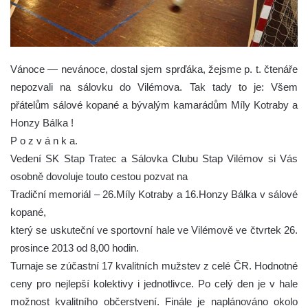
Vánoce — nevánoce, dostal sjem sprďáka, žejsme p. t. čtenáře
nepozvali na sálovku do Vilémova. Tak tady to je:
Všem
přátelům sálové kopané a bývalým kamarádům Míly Kotraby a
Honzy Bálka !
P o z v á n k a.
Vedení SK Stap Tratec a Sálovka Clubu Stap Vilémov si Vás
osobně dovoluje touto cestou pozvat na
Tradiční memoriál – 26.Míly Kotraby a 16.Honzy Bálka v sálové
kopané,
který se uskuteční ve sportovní hale ve Vilémově ve čtvrtek 26.
prosince 2013 od 8,00 hodin.
Turnaje se zúčastní 17 kvalitních mužstev z celé ČR. Hodnotné
ceny pro nejlepší kolektivy i jednotlivce. Po celý den je v hale
možnost kvalitního občerstvení. Finále je naplánováno okolo