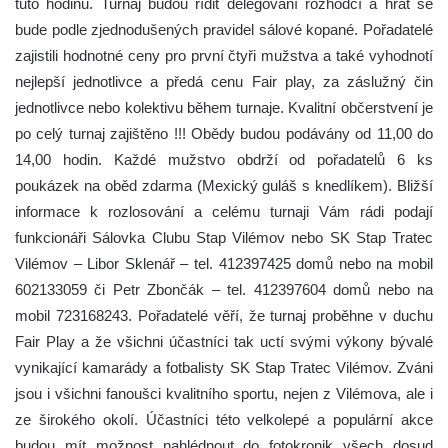
tuto hodinu. Turnaj budou řídit delegovaní rozhodčí a hrát se
bude podle zjednodušených pravidel sálové kopané. Pořadatelé
zajistili hodnotné ceny pro první čtyři mužstva a také vyhodnotí
nejlepší jednotlivce a předá cenu Fair play, za záslužný čin
jednotlivce nebo kolektivu během turnaje. Kvalitní občerstvení je
po celý turnaj zajištěno !!! Obědy budou podávány od 11,00 do
14,00 hodin. Každé mužstvo obdrží od pořadatelů 6 ks
poukázek na oběd zdarma (Mexický guláš s knedlíkem). Bližší
informace k rozlosování a celému turnaji Vám rádi podají
funkcionáři Sálovka Clubu Stap Vilémov nebo SK Stap Tratec
Vilémov – Libor Sklenář – tel. 412397425 domů nebo na mobil
602133059 či Petr Zbončák – tel. 412397604 domů nebo na
mobil 723168243. Pořadatelé věří, že turnaj proběhne v duchu
Fair Play a že všichni účastníci tak uctí svými výkony bývalé
vynikající kamarády a fotbalisty SK Stap Tratec Vilémov. Zváni
jsou i všichni fanoušci kvalitního sportu, nejen z Vilémova, ale i
ze širokého okolí. Účastníci této velkolepé a populární akce
budou mít možnost nahlédnout do fotokronik všech dosud