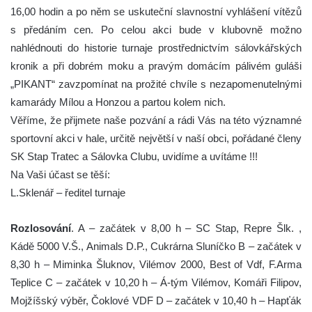
16,00 hodin a po něm se uskuteční slavnostní vyhlášení vítězů
s předáním cen. Po celou akci bude v klubovně možno
nahlédnouti do historie turnaje prostřednictvím sálovkářských
kronik a při dobrém moku a pravým domácím pálivém guláši
„PIKANT“ zavzpomínat na prožité chvíle s nezapomenutelnými
kamarády Mílou a Honzou a partou kolem nich.
Věříme, že přijmete naše pozvání a rádi Vás na této významné
sportovní akci v hale, určitě největší v naší obci, pořádané členy
SK Stap Tratec a Sálovka Clubu, uvidíme a uvítáme !!!
Na Vaši účast se těší:
L.Sklenář – ředitel turnaje
Rozlosování
. A – začátek v 8,00 h – SC Stap, Repre Šlk. ,
Kádě 5000 V.Š., Animals D.P., Cukrárna Sluníčko B – začátek v
8,30 h – Miminka Šluknov, Vilémov 2000, Best of Vdf, F.Arma
Teplice C – začátek v 10,20 h – Á-tým Vilémov, Komáři Filipov,
Mojžíšský výběr, Čoklové VDF D – začátek v 10,40 h – Hapťák