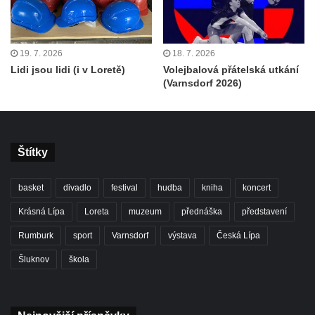
19. 7. 2026
18. 7. 2026
Lidi jsou lidi (i v Loretě)
Volejbalová přátelská utkání
(Varnsdorf 2026)
Štítky
basket
divadlo
festival
hudba
kniha
koncert
Krásná Lípa
Loreta
muzeum
přednáška
představení
Rumburk
sport
Varnsdorf
výstava
Česká Lípa
Šluknov
škola