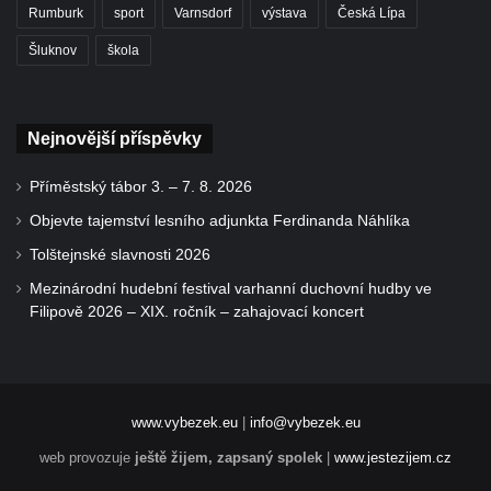
Rumburk
sport
Varnsdorf
výstava
Česká Lípa
Šluknov
škola
Nejnovější příspěvky
Příměstský tábor 3. – 7. 8. 2026
Objevte tajemství lesního adjunkta Ferdinanda Náhlíka
Tolštejnské slavnosti 2026
Mezinárodní hudební festival varhanní duchovní hudby ve
Filipově 2026 – XIX. ročník – zahajovací koncert
www.vybezek.eu
|
info@vybezek.eu
web provozuje
ještě žijem, zapsaný spolek
|
www.jestezijem.cz