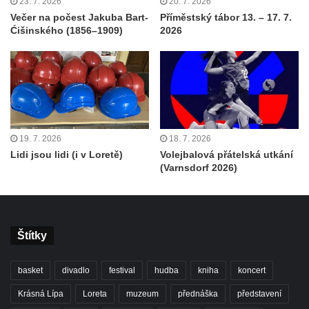
23. 7. 2026
20. 7. 2026
Večer na počest Jakuba Bart-
Příměstský tábor 13. – 17. 7.
Ćišinského (1856–1909)
2026
19. 7. 2026
18. 7. 2026
Lidi jsou lidi (i v Loretě)
Volejbalová přátelská utkání
(Varnsdorf 2026)
Štítky
basket
divadlo
festival
hudba
kniha
koncert
Krásná Lípa
Loreta
muzeum
přednáška
představení