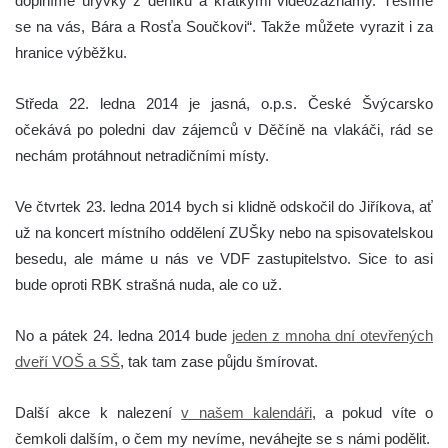
doplníme úryvky z deníku a krátkými videozáznamy.
Těšíme
se na vás,
Bára a Rosťa Součkovi“. Takže můžete vyrazit i za
hranice výběžku.
Středa 22. ledna 2014 je jasná, o.p.s. České Švýcarsko
očekává po poledni dav zájemců v Děčíně na vlakáči, rád se
nechám protáhnout netradičními místy.
Ve čtvrtek 23. ledna 2014 bych si klidně odskočil do Jiříkova, ať
už na koncert místního oddělení ZUŠky nebo na spisovatelskou
besedu, ale máme u nás ve VDF zastupitelstvo. Sice to asi
bude oproti RBK strašná nuda, ale co už.
No a pátek 24. ledna 2014 bude
jeden z mnoha dní otevřených
dveří VOŠ a SŠ
, tak tam zase půjdu šmírovat.
Další akce k nalezení
v našem kalendáři
, a pokud víte o
čemkoli dalším, o čem my nevíme, neváhejte se s námi podělit.