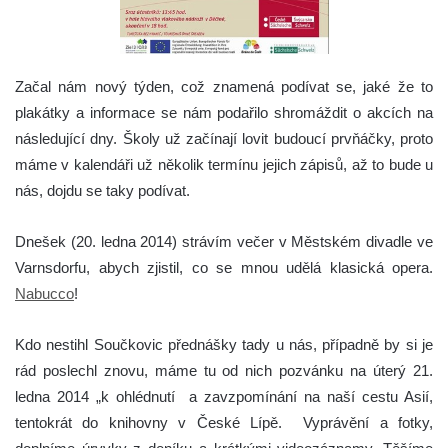
Začal nám nový týden, což znamená podívat se, jaké že to
plakátky a informace se nám podařilo shromáždit o akcích na
následující dny.
Školy už začínají lovit budoucí prvňáčky, proto
máme v kalendáři už několik termínu jejich zápisů, až to bude u
nás, dojdu se taky podívat.
Dnešek (20. ledna 2014) strávím večer v Městském divadle ve
Varnsdorfu, abych zjistil, co se mnou udělá klasická opera.
Nabucco
!
Kdo nestihl Součkovic přednášky tady u nás, případně by si je
rád poslechl znovu, máme tu od nich pozvánku na úterý 21.
ledna 2014 „k ohlédnutí a zavzpomínání na naší cestu Asií,
tentokrát do knihovny v České Lípě. Vyprávění a fotky,