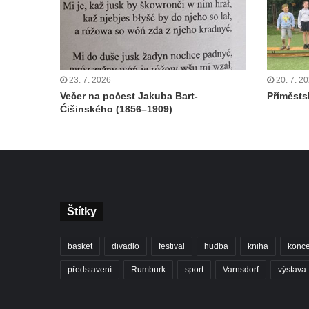
23. 7. 2026
20. 7. 2
Večer na počest Jakuba Bart-
Příměstsk
Ćišinského (1856–1909)
Štítky
basket
divadlo
festival
hudba
kniha
konce
představení
Rumburk
sport
Varnsdorf
výstava