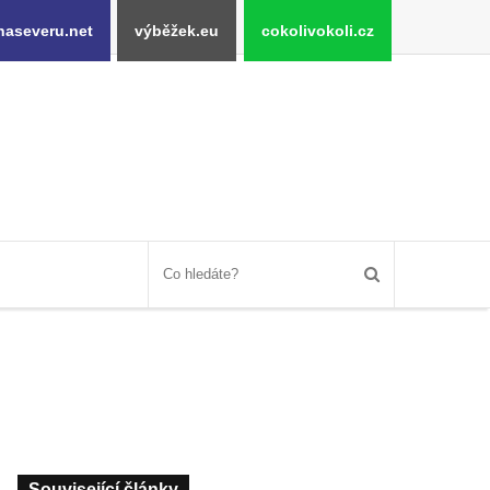
naseveru.net
výběžek.eu
cokolivokoli.cz
Související články