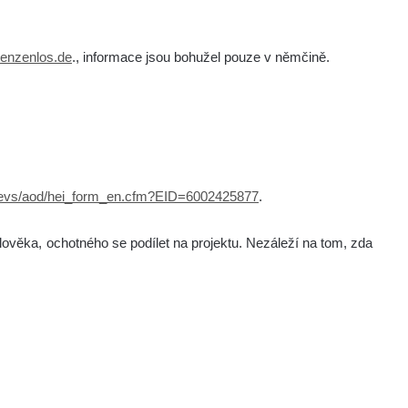
enzenlos.de
., informace jsou bohužel pouze v němčině.
th/evs/aod/hei_form_en.cfm?EID=6002425877
.
ověka, ochotného se podílet na projektu. Nezáleží na tom, zda