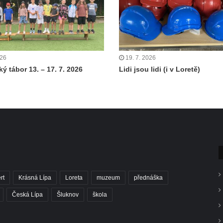
026
19. 7. 2026
ý tábor 13. – 17. 7. 2026
Lidi jsou lidi (i v Loretě)
rt
Krásná Lípa
Loreta
muzeum
přednáška
Česká Lípa
Šluknov
škola