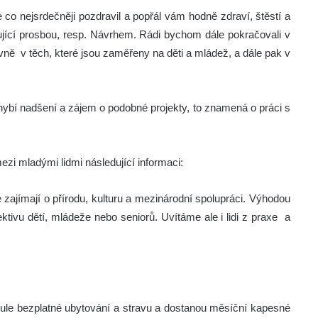
e co nejsrdečněji pozdravil a popřál vám hodně zdraví, štěstí a
ující prosbou, resp. Návrhem. Rádi bychom dále pokračovali v
ně v těch, které jsou zaměřeny na děti a mládež, a dále pak v
hybí nadšení a zájem o podobné projekty, to znamená o práci s
mezi mladými lidmi následující informaci:
 zajímají o přírodu, kulturu a mezinárodní spolupráci. Výhodou
ktivu dětí, mládeže nebo seniorů. Uvítáme ale i lidi z praxe a
Schule bezplatné ubytování a stravu a dostanou měsíční kapesné