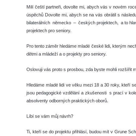
Milí čeští partneři, dovolte mi, abych vás v novém roc
úspěchů
Dovolte mi, abych se na vás obrátil s násled
bilaterálních německo – českých projektech, a to hlav
projektech pro seniory.
Pro tento záměr hledáme mladé české lidi, kterým nec
dětmi a mládeží a o projekty pro seniory.
Oslovuji vás proto s prosbou, zda byste mohli rozšířit 
Hledáme mladé lidi ve věku mezi 18 a 30 roky, kteří se
jsou pedagogické vzdělání a zkušenosti s prací v kole
absolventy odborných praktických oborů.
Líbí se vám můj návrh?
Ti, kteří se do projektu přihlásí, budou mít v Grune 