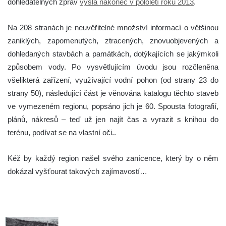
dohledatelných zpráv
vyšla nakonec v pololetí roku 2013
.
Na 208 stranách je neuvěřitelné množství informací o většinou
zaniklých, zapomenutých, ztracených, znovuobjevených a
dohledaných stavbách a památkách, dotýkajících se jakýmkoli
způsobem vody. Po vysvětlujícím úvodu jsou rozčleněna
všelikterá zařízení, využívající vodní pohon (od strany 23 do
strany 50), následující část je věnována katalogu těchto staveb
ve vymezeném regionu, popsáno jich je 60. Spousta fotografií,
plánů, nákresů – teď už jen najít čas a vyrazit s knihou do
terénu, podívat se na vlastní oči..
Kéž by každý region našel svého zanícence, který by o něm
dokázal vyšťourat takových zajímavostí…