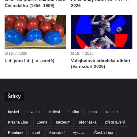
Ćišinského (1856–1909)
2026
19. 7. 2026
18. 7. 2026
Lidi jsou lidi (i v Loretě)
Volejbalová přátelská utkání
(Varnsdorf 2026)
Štítky
basket
divadlo
festival
hudba
kniha
koncert
Krásná Lípa
Loreta
muzeum
přednáška
představení
Rumburk
sport
Varnsdorf
výstava
Česká Lípa