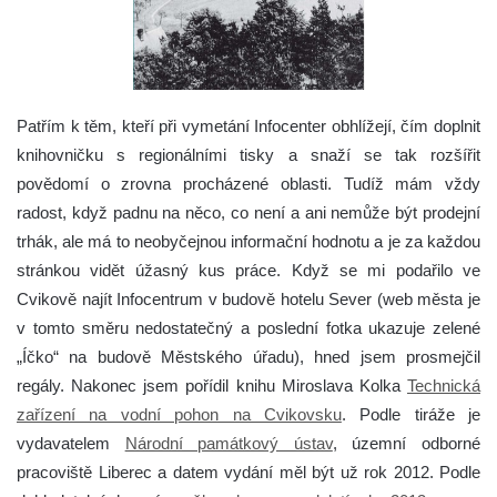
Patřím k těm, kteří při vymetání Infocenter obhlížejí, čím doplnit
knihovničku s regionálními tisky a snaží se tak rozšířit
povědomí o zrovna procházené oblasti. Tudíž mám vždy
radost, když padnu na něco, co není a ani nemůže být prodejní
trhák, ale má to neobyčejnou informační hodnotu a je za každou
stránkou vidět úžasný kus práce.
Když se mi podařilo ve
Cvikově najít Infocentrum v budově hotelu Sever (web města je
v tomto směru nedostatečný a poslední fotka ukazuje zelené
„Íčko“ na budově Městského úřadu), hned jsem prosmejčil
regály. Nakonec jsem pořídil knihu Miroslava Kolka
Technická
zařízení na vodní pohon na Cvikovsku
. Podle tiráže je
vydavatelem
Národní památkový ústav
, územní odborné
pracoviště Liberec a datem vydání měl být už rok 2012. Podle