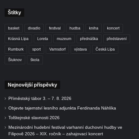
Štítky
basket
divadlo
festival
hudba
kniha
koncert
Krásná Lípa
Loreta
muzeum
přednáška
představení
Rumburk
sport
Varnsdorf
výstava
Česká Lípa
Šluknov
škola
Nejnovější příspěvky
Příměstský tábor 3. – 7. 8. 2026
Objevte tajemství lesního adjunkta Ferdinanda Náhlíka
Tolštejnské slavnosti 2026
Mezinárodní hudební festival varhanní duchovní hudby ve
Filipově 2026 – XIX. ročník – zahajovací koncert