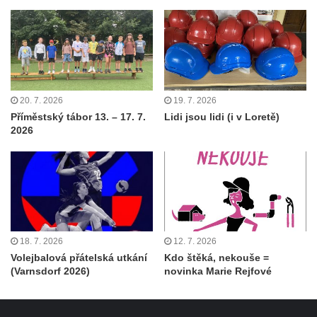
20. 7. 2026
19. 7. 2026
Příměstský tábor 13. – 17. 7.
Lidi jsou lidi (i v Loretě)
2026
18. 7. 2026
12. 7. 2026
Volejbalová přátelská utkání
Kdo štěká, nekouše =
(Varnsdorf 2026)
novinka Marie Rejfové