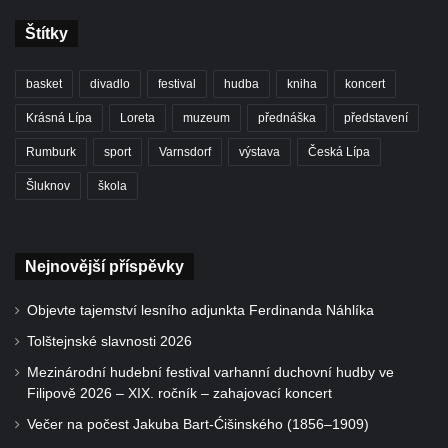
Štítky
basket
divadlo
festival
hudba
kniha
koncert
Krásná Lípa
Loreta
muzeum
přednáška
představení
Rumburk
sport
Varnsdorf
výstava
Česká Lípa
Šluknov
škola
Nejnovější příspěvky
Objevte tajemství lesního adjunkta Ferdinanda Náhlíka
Tolštejnské slavnosti 2026
Mezinárodní hudební festival varhanní duchovní hudby ve
Filipově 2026 – XIX. ročník – zahajovací koncert
Večer na počest Jakuba Bart-Ćišinského (1856–1909)