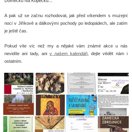
Domečku Na Kopečku…
A pak už se začnu rozhodovat, jak před víkendem s muzejní
nocí v Jiříkově a dálkovými pochody po ledopádech, ale zatím
je ještě čas.
Pokud víte víc než my a nějaké vám známé akce u nás
nevidíte ani tady, ani
v našem kalendáři
, dejte vědět nám i
ostatním.