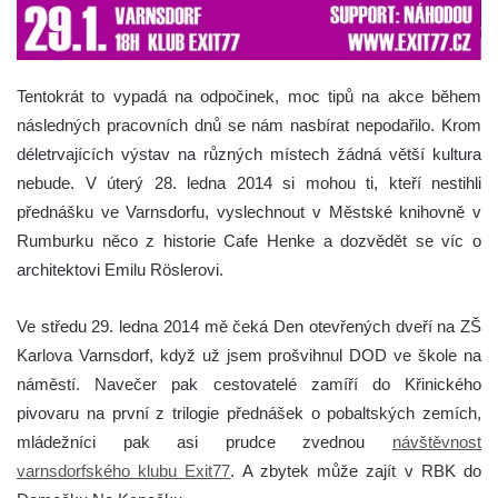
Tentokrát to vypadá na odpočinek, moc tipů na akce během
následných pracovních dnů se nám nasbírat nepodařilo.
Krom
déletrvajících výstav na různých místech žádná větší kultura
nebude. V úterý 28. ledna 2014 si mohou ti, kteří nestihli
přednášku ve Varnsdorfu, vyslechnout v Městské knihovně v
Rumburku něco z historie Cafe Henke a dozvědět se víc o
architektovi Emilu Röslerovi.
Ve středu 29. ledna 2014 mě čeká Den otevřených dveří na ZŠ
Karlova Varnsdorf, když už jsem prošvihnul DOD ve škole na
náměstí. Navečer pak cestovatelé zamíří do Křinického
pivovaru na první z trilogie přednášek o pobaltských zemích,
mládežníci pak asi prudce zvednou
návštěvnost
varnsdorfského klubu Exit77
. A zbytek může zajít v RBK do