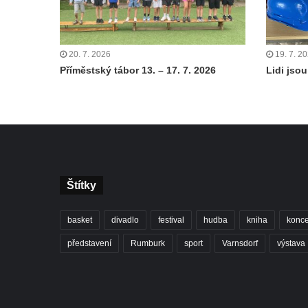
20. 7. 2026
19. 7. 2
Příměstský tábor 13. – 17. 7. 2026
Lidi jsou 
Štítky
basket
divadlo
festival
hudba
kniha
konce
představení
Rumburk
sport
Varnsdorf
výstava