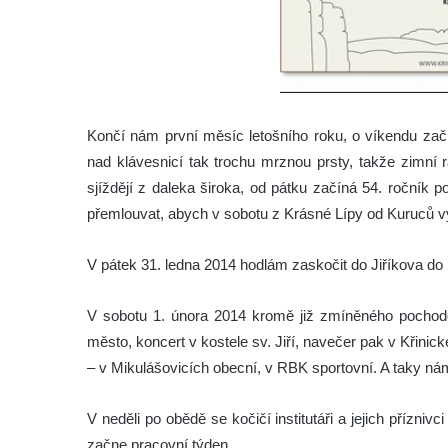
Končí nám první měsíc letošního roku, o víkendu zač
nad klávesnicí tak trochu mrznou prsty, takže zimn
sjíždějí z daleka široka, od pátku začíná 54. ročník
přemlouvat, abych v sobotu z Krásné Lípy od Kuruců vy
V pátek 31. ledna 2014 hodlám zaskočit do Jiříkova do 
V sobotu 1. února 2014 kromě již zmíněného pochodo
město, koncert v kostele sv. Jiří, navečer pak v Křinic
– v Mikulášovicích obecní, v RBK sportovní. A taky n
V neděli po obědě se kočičí institutáři a jejich přízni
začne pracovní týden.