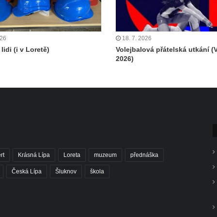
026
18. 7. 2026
lidi (i v Loretě)
Volejbalová přátelská utkání (
2026)
rt
Krásná Lípa
Loreta
muzeum
přednáška
Česká Lípa
Šluknov
škola