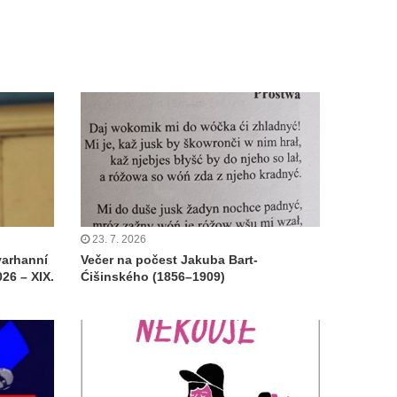
23. 7. 2026
varhanní
Večer na počest Jakuba Bart-
26 – XIX.
Ćišinského (1856–1909)