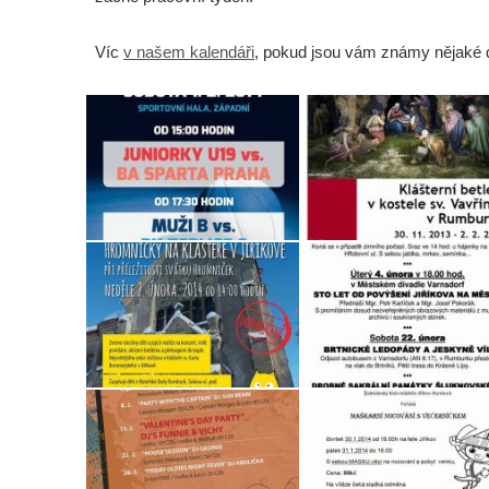
Víc
v našem kalendáři
, pokud jsou vám známy nějaké da