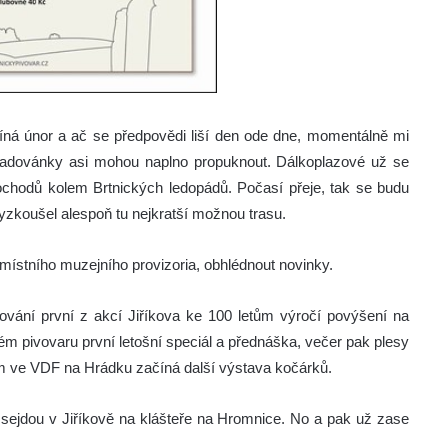
íná únor a ač se předpovědi liší den ode dne, momentálně mi
í radovánky asi mohou naplno propuknout.
Dálkoplazové už se
 pochodů kolem Brtnických ledopádů. Počasí přeje, tak se budu
zkoušel alespoň tu nejkratší možnou trasu.
místního muzejního provizoria, obhlédnout novinky.
vání první z akcí Jiříkova ke 100 letům výročí povýšení na
kém pivovaru první letošní speciál a přednáška, večer pak plesy
ám ve VDF na Hrádku začíná další výstava kočárků.
vci sejdou v Jiříkově na klášteře na Hromnice. No a pak už zase