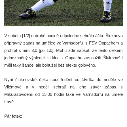
V sobotu [1/2] o druhé hodině odpoledne sehrálo áčko Šluknova
přípravný zápas na umělce ve Varnsdorfu s FSV Oppachem a
prohrál s ním 3:0 [pol.1:0].
Mohu zde napsat, že tento celkem
jednoznačný výsledek si kluci z Oppachu zasloužili. Šluknovští
měli taky šance, ale bohužel bez efektu gólového.
Nyní šluknovské čeká soustředění od čtvrtka do neděle ve
Vilémově a v neděli sehrají na jeho závěr zápas s
Mikulášovicemi od 15,00 hodin také ve Varnsdorfu na umělé
trávě.
Pár fotek: