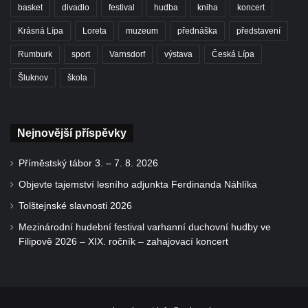
basket
divadlo
festival
hudba
kniha
koncert
Krásná Lípa
Loreta
muzeum
přednáška
představení
Rumburk
sport
Varnsdorf
výstava
Česká Lípa
Šluknov
škola
Nejnovější příspěvky
Příměstský tábor 3. – 7. 8. 2026
Objevte tajemství lesního adjunkta Ferdinanda Náhlíka
Tolštejnské slavnosti 2026
Mezinárodní hudební festival varhanní duchovní hudby ve
Filipově 2026 – XIX. ročník – zahajovací koncert