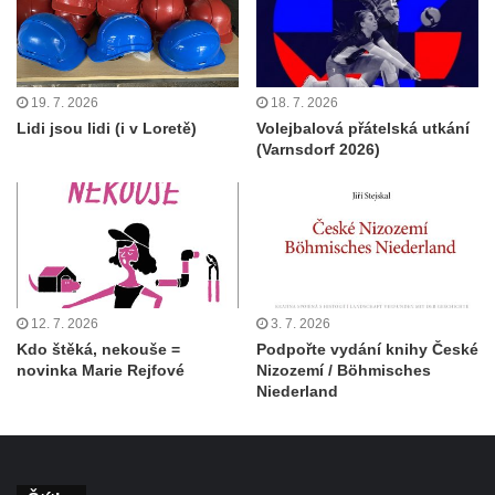
19. 7. 2026
18. 7. 2026
Lidi jsou lidi (i v Loretě)
Volejbalová přátelská utkání
(Varnsdorf 2026)
12. 7. 2026
3. 7. 2026
Kdo štěká, nekouše =
Podpořte vydání knihy České
novinka Marie Rejfové
Nizozemí / Böhmisches
Niederland