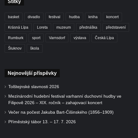
Štítky
basket
divadlo
festival
hudba
kniha
koncert
Krásná Lípa
Loreta
muzeum
přednáška
představení
Rumburk
sport
Varnsdorf
výstava
Česká Lípa
Šluknov
škola
Nejnovější příspěvky
Tolštejnské slavnosti 2026
Mezinárodní hudební festival varhanní duchovní hudby ve
Filipově 2026 – XIX. ročník – zahajovací koncert
Večer na počest Jakuba Bart-Ćišinského (1856–1909)
Příměstský tábor 13. – 17. 7. 2026