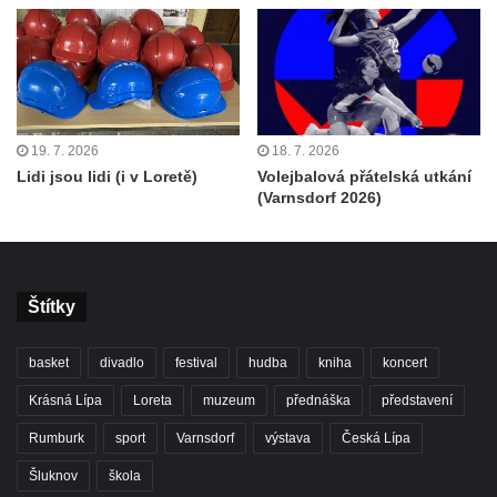
19. 7. 2026
18. 7. 2026
Lidi jsou lidi (i v Loretě)
Volejbalová přátelská utkání
(Varnsdorf 2026)
Štítky
basket
divadlo
festival
hudba
kniha
koncert
Krásná Lípa
Loreta
muzeum
přednáška
představení
Rumburk
sport
Varnsdorf
výstava
Česká Lípa
Šluknov
škola