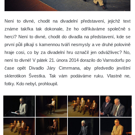
Není to divné, chodit na divadelní představení, jejichž text
známe takřka tak dokonale, že ho odříkáváme společně s
herci? Není to divné, chodit do divadla na představení, kde se
první půli plkají s kamennou tváří nesmysly a ve druhé polovině
hraje cosi, co by za divadelní hru označil jen odvážlivec? No,
není to divné!
V pátek 21. února 2014 dorazilo do Varnsdorfu po
čase opět Divadlo Járy Cimrmana, aby předvedlo jevištní
sklerotikon Švestka. Tak vám podáváme ruku. Vlastně ne,
fotky. Kdo nebyl, prohloupil.