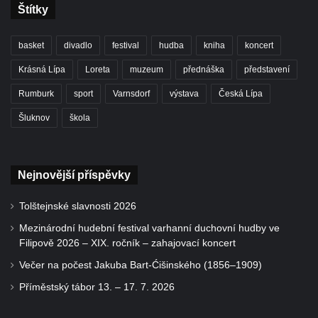
Štítky
basket
divadlo
festival
hudba
kniha
koncert
Krásná Lípa
Loreta
muzeum
přednáška
představení
Rumburk
sport
Varnsdorf
výstava
Česká Lípa
Šluknov
škola
Nejnovější příspěvky
Tolštejnské slavnosti 2026
Mezinárodní hudební festival varhanní duchovní hudby ve
Filipově 2026 – XIX. ročník – zahajovací koncert
Večer na počest Jakuba Bart-Ćišinského (1856–1909)
Příměstský tábor 13. – 17. 7. 2026