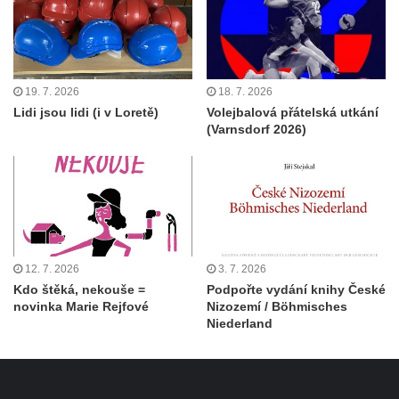
19. 7. 2026
18. 7. 2026
Lidi jsou lidi (i v Loretě)
Volejbalová přátelská utkání
(Varnsdorf 2026)
12. 7. 2026
3. 7. 2026
Kdo štěká, nekouše =
Podpořte vydání knihy České
novinka Marie Rejfové
Nizozemí / Böhmisches
Niederland