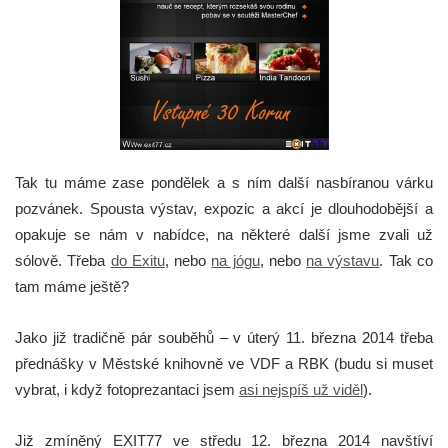
Tak tu máme zase pondělek a s ním další nasbíranou várku
pozvánek.
Spousta výstav, expozic a akcí je dlouhodobější a
opakuje se nám v nabídce, na některé další jsme zvali už
sólově. Třeba
do Exitu
, nebo
na jógu
, nebo
na výstavu
. Tak co
tam máme ještě?
Jako již tradičně pár souběhů – v úterý 11. března 2014 třeba
přednášky v Městské knihovně ve VDF a RBK (budu si muset
vybrat, i když fotoprezantaci jsem
asi nejspíš už viděl
).
Již zmíněný EXIT77 ve středu 12. března 2014 navštíví