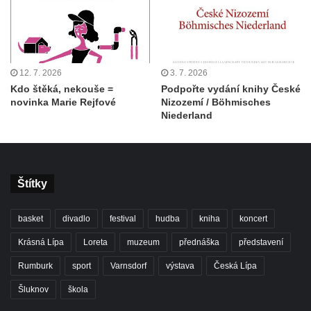
12. 7. 2026
3. 7. 2026
Kdo štěká, nekouše =
Podpořte vydání knihy České
novinka Marie Rejfové
Nizozemí / Böhmisches
Niederland
Štítky
basket
divadlo
festival
hudba
kniha
koncert
Krásná Lípa
Loreta
muzeum
přednáška
představení
Rumburk
sport
Varnsdorf
výstava
Česká Lípa
Šluknov
škola