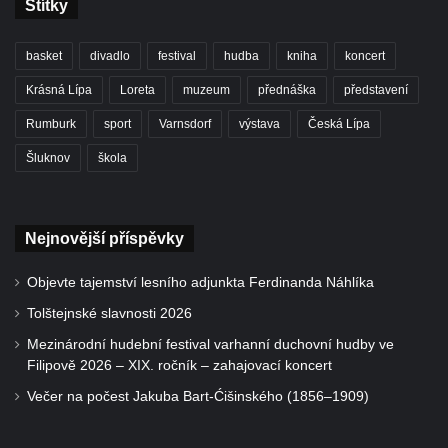
Štítky
basket
divadlo
festival
hudba
kniha
koncert
Krásná Lípa
Loreta
muzeum
přednáška
představení
Rumburk
sport
Varnsdorf
výstava
Česká Lípa
Šluknov
škola
Nejnovější příspěvky
Objevte tajemství lesního adjunkta Ferdinanda Náhlíka
Tolštejnské slavnosti 2026
Mezinárodní hudební festival varhanní duchovní hudby ve
Filipově 2026 – XIX. ročník – zahajovací koncert
Večer na počest Jakuba Bart-Ćišinského (1856–1909)