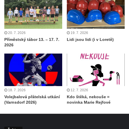
20. 7. 2026
19. 7. 2026
Příměstský tábor 13. – 17. 7.
Lidi jsou lidi (i v Loretě)
2026
18. 7. 2026
12. 7. 2026
Volejbalová přátelská utkání
Kdo štěká, nekouše =
(Varnsdorf 2026)
novinka Marie Rejfové