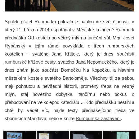
Spolek přátel Rumburku pokračuje naplno ve své činnosti, v
úterý 11. března 2014 uspořádal v Městské knihovně Rumburk
přednášku Od kostela po větrný mlýn a taneční sál.
Mgr. Josef
Rybánský v jejím rámci povykládal o třech rumburských
kostelích – svatého Jana Křtitele, který je dnes
součástí
rumburské křížové cesty
, svatého Jana Nepomuckého, který je
dnes znám jako součást Domečku Na Kopečku, a hlavním
městském kostele svatého Bartoloměje. Všechny tři za sebou
mají pohnutou a nevšední historii, proměny třeba na větrný
mlýn, stáj hovězího dobytka, tančírnu nebo pokus o
přebudování na velkolepou katedrálu… Kdo přednášku nestihl a
chtěl by vědět víc, najde texty přednášejícího třeba ve
sbornících Mandava, nebo v knize
Rumburská zastavení
.