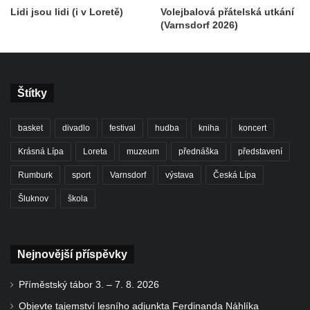
Lidi jsou lidi (i v Loretě)
Volejbalová přátelská utkání
(Varnsdorf 2026)
Štítky
basket
divadlo
festival
hudba
kniha
koncert
Krásná Lípa
Loreta
muzeum
přednáška
představení
Rumburk
sport
Varnsdorf
výstava
Česká Lípa
Šluknov
škola
Nejnovější příspěvky
Příměstský tábor 3. – 7. 8. 2026
Objevte tajemství lesního adjunkta Ferdinanda Náhlíka