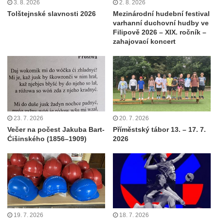
3. 8. 2026
2. 8. 2026
Tolštejnské slavnosti 2026
Mezinárodní hudební festival
varhanní duchovní hudby ve
Filipově 2026 – XIX. ročník –
zahajovací koncert
23. 7. 2026
20. 7. 2026
Večer na počest Jakuba Bart-
Příměstský tábor 13. – 17. 7.
Ćišinského (1856–1909)
2026
19. 7. 2026
18. 7. 2026