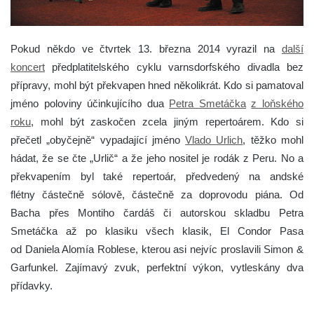
Pokud někdo ve čtvrtek 13. března 2014 vyrazil na
další
koncert
předplatitelského cyklu varnsdorfského divadla bez
přípravy, mohl být překvapen hned několikrát.
Kdo si pamatoval
jméno poloviny účinkujícího dua
Petra Smetáčka
z loňského
roku
, mohl být zaskočen zcela jiným repertoárem. Kdo si
přečetl „obyčejně“ vypadající jméno
Vlado Urlich
, těžko mohl
hádat, že se čte „Urlič“ a že jeho nositel je rodák z Peru. No a
překvapením byl také repertoár, předvedený na andské
flétny částečně sólově, částečně za doprovodu piána. Od
Bacha přes Montiho čardáš či autorskou skladbu Petra
Smetáčka až po klasiku všech klasik, El Condor Pasa
od Daniela Alomía Roblese, kterou asi nejvíc proslavili Simon &
Garfunkel. Zajímavý zvuk, perfektní výkon, vytleskány dva
přídavky.