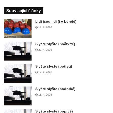
Související články
Lidi jsou lidi (i v Loretě)
19. 7. 2026
Slyšte slyšte (počtvrté)
20. 4. 2026
Slyšte slyšte (potřetí)
17. 4. 2026
Slyšte slyšte (podruhé)
15. 4. 2026
Slyšte slyšte (poprvé)