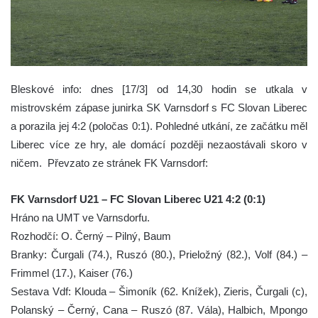
Bleskové info: dnes [17/3] od 14,30 hodin se utkala v
mistrovském zápase junirka SK Varnsdorf s FC Slovan Liberec
a porazila jej 4:2 (poločas 0:1). Pohledné utkání, ze začátku měl
Liberec více ze hry, ale domácí později nezaostávali skoro v
ničem.
Převzato ze stránek FK Varnsdorf:
FK Varnsdorf U21 – FC Slovan Liberec U21 4:2 (0:1)
Hráno na UMT ve Varnsdorfu.
Rozhodčí: O. Černý – Pilný, Baum
Branky: Čurgali (74.), Ruszó (80.), Prieložný (82.), Volf (84.) –
Frimmel (17.), Kaiser (76.)
Sestava Vdf: Klouda – Šimoník (62. Knížek), Zieris, Čurgali (c),
Polanský – Černý, Cana – Ruszó (87. Vála), Halbich, Mpongo