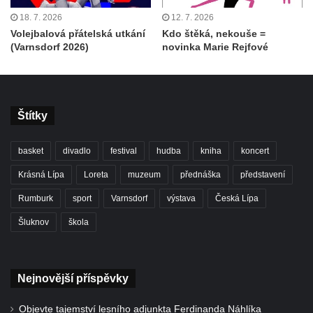
18. 7. 2026
12. 7. 2026
Volejbalová přátelská utkání
Kdo štěká, nekouše =
(Varnsdorf 2026)
novinka Marie Rejfové
Štítky
basket
divadlo
festival
hudba
kniha
koncert
Krásná Lípa
Loreta
muzeum
přednáška
představení
Rumburk
sport
Varnsdorf
výstava
Česká Lípa
Šluknov
škola
Nejnovější příspěvky
Objevte tajemství lesního adjunkta Ferdinanda Náhlíka