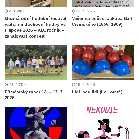
2. 8. 2026
23. 7. 2026
Mezinárodní hudební festival
Večer na počest Jakuba Bart-
varhanní duchovní hudby ve
Ćišinského (1856–1909)
Filipově 2026 – XIX. ročník –
zahajovací koncert
20. 7. 2026
19. 7. 2026
Příměstský tábor 13. – 17. 7.
Lidi jsou lidi (i v Loretě)
2026