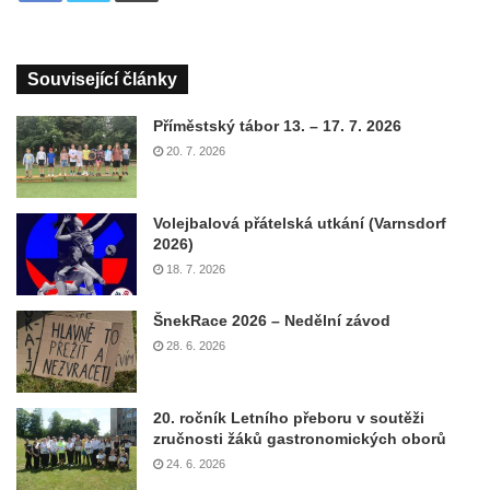
Související články
Příměstský tábor 13. – 17. 7. 2026
20. 7. 2026
Volejbalová přátelská utkání (Varnsdorf
2026)
18. 7. 2026
ŠnekRace 2026 – Nedělní závod
28. 6. 2026
20. ročník Letního přeboru v soutěži
zručnosti žáků gastronomických oborů
24. 6. 2026