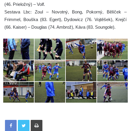
(46. Prieložný) – Volf.
Sestava Lbc: Zoul – Novotný, Bong, Pokorný, Bělíček –
Frimmel, Bouška (83. Egert), Dydowicz (76. Vojtěšek), Krejčí
(66. Kaiser) – Douglas (74. Ambrož), Káva (83. Soungole).
Tisknout