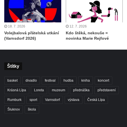
18. 7. 2026
12. 7. 2026
Volejbalová přátelská utkání
Kdo štěká, nekouše =
(Varnsdorf 2026)
novinka Marie Rejfové
Štítky
basket
divadlo
festival
hudba
kniha
koncert
Krásná Lípa
Loreta
muzeum
přednáška
představení
Rumburk
sport
Varnsdorf
výstava
Česká Lípa
Šluknov
škola