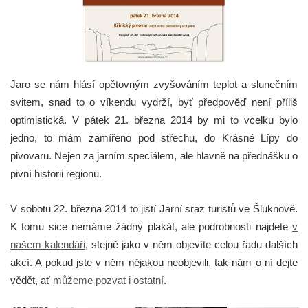
Jaro se nám hlásí opětovným zvyšováním teplot a slunečním
svitem, snad to o víkendu vydrží, byť předpověď není příliš
optimistická.
V pátek 21. března 2014 by mi to vcelku bylo
jedno, to mám zamířeno pod střechu, do Krásné Lípy do
pivovaru. Nejen za jarním speciálem, ale hlavně na přednášku o
pivní historii regionu.
V sobotu 22. března 2014 to jistí Jarní sraz turistů ve Šluknově.
K tomu sice nemáme žádný plakát, ale podrobnosti najdete
v
našem kalendáři
, stejně jako v něm objevíte celou řadu dalších
akcí. A pokud jste v něm nějakou neobjevili, tak nám o ní dejte
vědět, ať
můžeme pozvat i ostatní
.