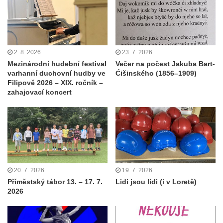
2. 8. 2026
23. 7. 2026
Mezinárodní hudební festival
Večer na počest Jakuba Bart-
varhanní duchovní hudby ve
Ćišinského (1856–1909)
Filipově 2026 – XIX. ročník –
zahajovací koncert
20. 7. 2026
19. 7. 2026
Příměstský tábor 13. – 17. 7.
Lidi jsou lidi (i v Loretě)
2026