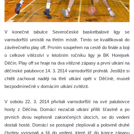
V konečné tabulce Severočeské basketbalové ligy se
varnsdorfští umístili na třetím místě. Tímto se kvalifikovali do
závěrečného play off. Prvním soupeřem na cestě do finále a boji
o celkové vítězství v letošním ročníku ligy je BK Horejsek
Děčín. Play off se hraje na dva vítězné zápasy a první utkání na
děčínské palubovce 14. 3. 2014 varnsdorfští prohráli. Jestliže si
chtěli zachovat naději na třetí utkání opět v Děčíně, museli
bezpodmínečně v domácím utkání zvítězit.
V sobotu 22. 3. 2014 přivítali varnsdorfští na své palubovce
hosty z Děčína. Domácí nezačali utkání příliš šťastně a po
prvních dvou nepřesně zakončených útocích, se do vedení
dostali hosté. Domácí se postupně zlepšovali a polovině druhé
čtvrtiny vyrovnali a šli do vedení, které již do konce zápasu