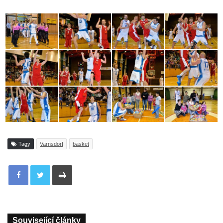
Tagy
Varnsdorf
basket
Tisknout
Související články