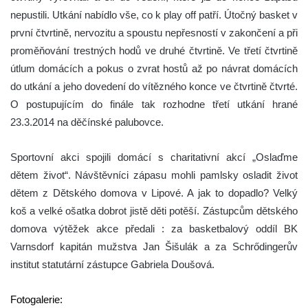
nepustili. Utkání nabídlo vše, co k play off patří. Útočný basket v
první čtvrtině, nervozitu a spoustu nepřesností v zakončení a při
proměňování trestných hodů ve druhé čtvrtině. Ve třetí čtvrtině
útlum domácích a pokus o zvrat hostů až po návrat domácích
do utkání a jeho dovedení do vítězného konce ve čtvrtině čtvrté.
O postupujícím do finále tak rozhodne třetí utkání hrané
23.3.2014 na děčínské palubovce.
Sportovní akci spojili domácí s charitativní akcí „Oslaďme
dětem život“. Návštěvníci zápasu mohli pamlsky osladit život
dětem z Dětského domova v Lipové. A jak to dopadlo? Velký
koš a velké ošatka dobrot jistě děti potěší. Zástupcům dětského
domova výtěžek akce předali : za basketbalový oddíl BK
Varnsdorf kapitán mužstva Jan Šišulák a za Schrődingerův
institut statutární zástupce Gabriela Doušová.
Fotogalerie: