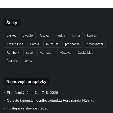
Štítky
basket
divadlo
festival
hudba
kniha
koncert
Krásná Lípa
Loreta
muzeum
přednáška
představení
Rumburk
sport
Varnsdorf
výstava
Česká Lípa
Šluknov
škola
Nejnovější příspěvky
Příměstský tábor 3. – 7. 8. 2026
Objevte tajemství lesního adjunkta Ferdinanda Náhlíka
Tolštejnské slavnosti 2026