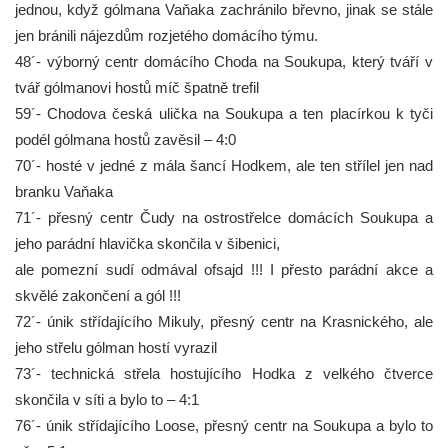
jednou, když gólmana Vaňaka zachránilo břevno, jinak se stále
jen bránili nájezdům rozjetého domácího týmu.
48´- výborný centr domácího Choda na Soukupa, který tváří v
tvář gólmanovi hostů míč špatně trefil
59´- Chodova česká ulička na Soukupa a ten placírkou k tyči
podél gólmana hostů zavěsil – 4:0
70´- hosté v jedné z mála šancí Hodkem, ale ten střílel jen nad
branku Vaňaka
71´- přesný centr Čudy na ostrostřelce domácích Soukupa a
jeho parádní hlavička skončila v šibenici,
ale pomezní sudí odmával ofsajd !!! I přesto parádní akce a
skvělé zakončení a gól !!!
72´- únik střídajícího Mikuly, přesný centr na Krasnického, ale
jeho střelu gólman hostí vyrazil
73´- technická střela hostujícího Hodka z velkého čtverce
skončila v síti a bylo to – 4:1
76´- únik střídajícího Loose, přesný centr na Soukupa a bylo to