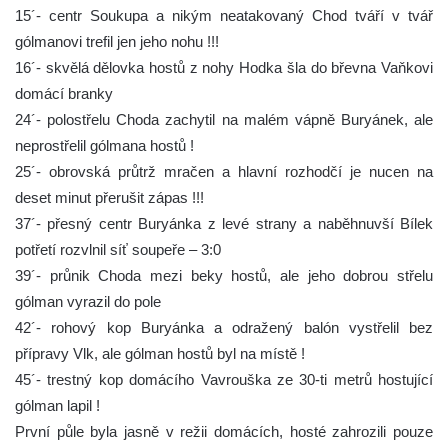
15´- centr Soukupa a nikým neatakovaný Chod tváří v tvář
gólmanovi trefil jen jeho nohu !!!
16´- skvělá dělovka hostů z nohy Hodka šla do břevna Vaňkovi
domácí branky
24´- polostřelu Choda zachytil na malém vápně Buryánek, ale
neprostřelil gólmana hostů !
25´- obrovská průtrž mračen a hlavní rozhodčí je nucen na
deset minut přerušit zápas !!!
37´- přesný centr Buryánka z levé strany a naběhnuvší Bílek
potřetí rozvlnil síť soupeře – 3:0
39´- průnik Choda mezi beky hostů, ale jeho dobrou střelu
gólman vyrazil do pole
42´- rohový kop Buryánka a odražený balón vystřelil bez
přípravy Vlk, ale gólman hostů byl na místě !
45´- trestný kop domácího Vavrouška ze 30-ti metrů hostující
gólman lapil !
První půle byla jasně v režii domácích, hosté zahrozili pouze