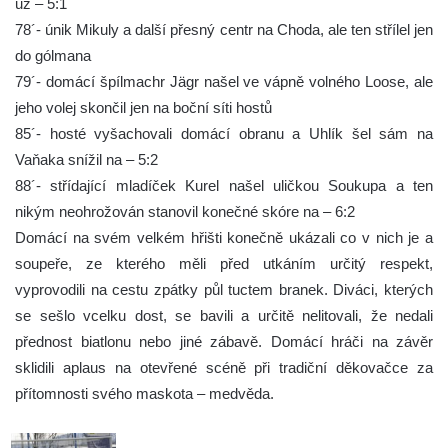
už – 5:1
78´- únik Mikuly a další přesný centr na Choda, ale ten střílel jen
do gólmana
79´- domácí špílmachr Jägr našel ve vápně volného Loose, ale
jeho volej skončil jen na boční síti hostů
85´- hosté vyšachovali domácí obranu a Uhlík šel sám na
Vaňaka snížil na – 5:2
88´- střídající mladíček Kurel našel uličkou Soukupa a ten
nikým neohrožován stanovil konečné skóre na – 6:2
Domácí na svém velkém hřišti konečně ukázali co v nich je a
soupeře, ze kterého měli před utkáním určitý respekt,
vyprovodili na cestu zpátky půl tuctem branek. Diváci, kterých
se sešlo vcelku dost, se bavili a určitě nelitovali, že nedali
přednost biatlonu nebo jiné zábavě. Domácí hráči na závěr
sklidili aplaus na otevřené scéně při tradiční děkovačce za
přítomnosti svého maskota – medvěda.