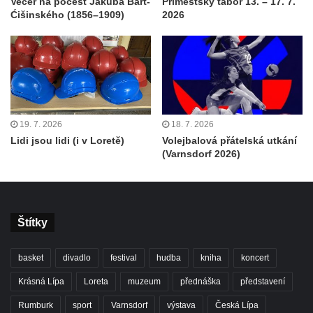
Večer na počest Jakuba Bart-
Příměstský tábor 13. – 17. 7.
Ćišinského (1856–1909)
2026
19. 7. 2026
18. 7. 2026
Lidi jsou lidi (i v Loretě)
Volejbalová přátelská utkání
(Varnsdorf 2026)
Štítky
basket
divadlo
festival
hudba
kniha
koncert
Krásná Lípa
Loreta
muzeum
přednáška
představení
Rumburk
sport
Varnsdorf
výstava
Česká Lípa