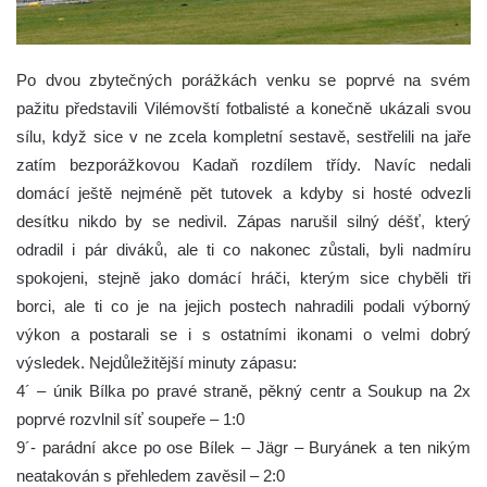
Po dvou zbytečných porážkách venku se poprvé na svém
pažitu představili Vilémovští fotbalisté a konečně ukázali svou
sílu, když sice v ne zcela kompletní sestavě, sestřelili na jaře
zatím bezporážkovou Kadaň rozdílem třídy. Navíc nedali
domácí ještě nejméně pět tutovek a kdyby si hosté odvezli
desítku nikdo by se nedivil. Zápas narušil silný déšť, který
odradil i pár diváků, ale ti co nakonec zůstali, byli nadmíru
spokojeni, stejně jako domácí hráči, kterým sice chyběli tři
borci, ale ti co je na jejich postech nahradili podali výborný
výkon a postarali se i s ostatními ikonami o velmi dobrý
výsledek.
Nejdůležitější minuty zápasu:
4´ – únik Bílka po pravé straně, pěkný centr a Soukup na 2x
poprvé rozvlnil síť soupeře – 1:0
9´- parádní akce po ose Bílek – Jägr – Buryánek a ten nikým
neatakován s přehledem zavěsil – 2:0