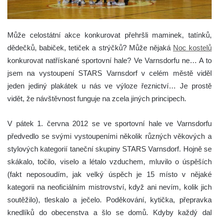
Může celostátní akce konkurovat přehršli maminek, tatínků,
dědečků, babiček, tetiček a strýčků? Může nějaká
Noc kostelů
konkurovat natřískané sportovní hale? Ve Varnsdorfu ne…
A to
jsem na vystoupení STARS Varnsdorf v celém městě viděl
jeden jediný plakátek u nás ve výloze řeznictví… Je prostě
vidět, že návštěvnost funguje na zcela jiných principech.
V pátek 1. června 2012 se ve sportovní hale ve Varnsdorfu
předvedlo se svými vystoupeními několik různých věkových a
stylových kategorií taneční skupiny STARS Varnsdorf. Hojně se
skákalo, točilo, viselo a létalo vzduchem, mluvilo o úspěších
(fakt neposoudím, jak velký úspěch je 15 místo v nějaké
kategorii na neoficiálním mistrovství, když ani nevím, kolik jich
soutěžilo), tleskalo a ječelo. Poděkování, kytička, přepravka
knedlíků do obecenstva a šlo se domů. Kdyby každý dal