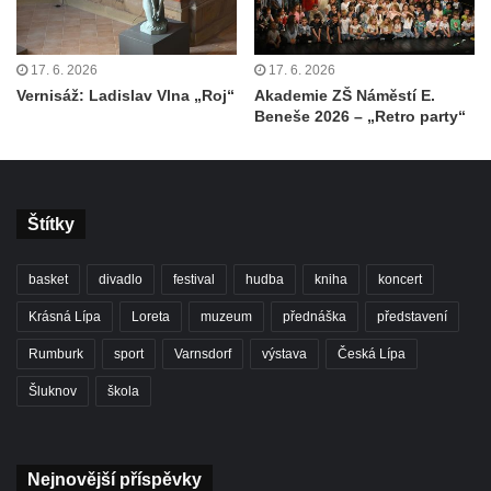
17. 6. 2026
17. 6. 2026
Vernisáž: Ladislav Vlna „Roj“
Akademie ZŠ Náměstí E.
Beneše 2026 – „Retro party“
Štítky
basket
divadlo
festival
hudba
kniha
koncert
Krásná Lípa
Loreta
muzeum
přednáška
představení
Rumburk
sport
Varnsdorf
výstava
Česká Lípa
Šluknov
škola
Nejnovější příspěvky